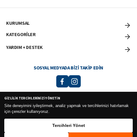
KURUMSAL
KATEGORİLER
YARDIM + DESTEK
SOSYAL MEDYADA BIZI TAKIP EDIN
GIZLILIK TERCIHLERINIZI YÖNETIN
Curesel Turizm Ticaret Limited Şirketi 2026 ©
Site deneyimini iyileştirmek, analiz yapmak ve tercihlerinizi hatırlamak
için çerezler kullanıyoruz.
Tercihleri Yönet