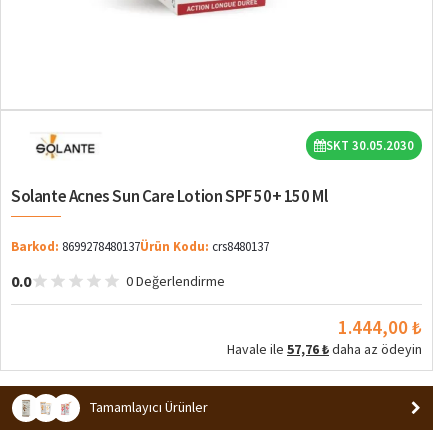
SKT 30.05.2030
Solante Acnes Sun Care Lotion SPF 50+ 150 Ml
Barkod:
8699278480137
Ürün Kodu:
crs8480137
0.0
0 Değerlendirme
1.444,00 ₺
Havale ile
57,76 ₺
daha az ödeyin
Tamamlayıcı Ürünler