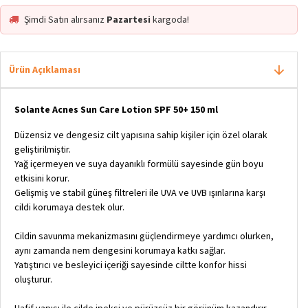
Şimdi Satın alırsanız
Pazartesi
kargoda!
Ürün Açıklaması
Solante Acnes Sun Care Lotion SPF 50+ 150 ml
Düzensiz ve dengesiz cilt yapısına sahip kişiler için özel olarak
geliştirilmiştir.
Yağ içermeyen ve suya dayanıklı formülü sayesinde gün boyu
etkisini korur.
Gelişmiş ve stabil güneş filtreleri ile UVA ve UVB ışınlarına karşı
cildi korumaya destek olur.
Cildin savunma mekanizmasını güçlendirmeye yardımcı olurken,
aynı zamanda nem dengesini korumaya katkı sağlar.
Yatıştırıcı ve besleyici içeriği sayesinde ciltte konfor hissi
oluşturur.
Hafif yapısı ile cilde ipeksi ve pürüzsüz bir görünüm kazandırır.