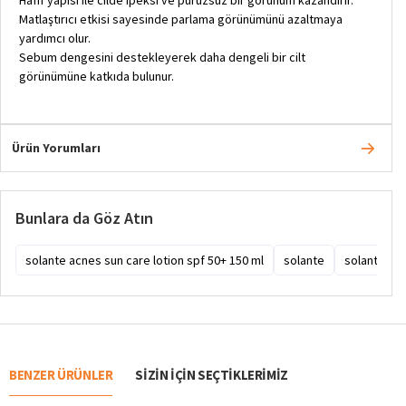
Matlaştırıcı etkisi sayesinde parlama görünümünü azaltmaya
yardımcı olur.
Sebum dengesini destekleyerek daha dengeli bir cilt
görünümüne katkıda bulunur.
Ürün Yorumları
Bunlara da Göz Atın
solante acnes sun care lotion spf 50+ 150 ml
solante
solante gü
BENZER ÜRÜNLER
SIZIN IÇIN SEÇTIKLERIMIZ