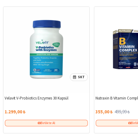
SKT
Velavit V-Probiotics Enzymes 30 Kapsül
Nutraxin B Vitamin Compl
1.299,00 ₺
355,00 ₺
499,99 ₺
Birlikte Al
Birli