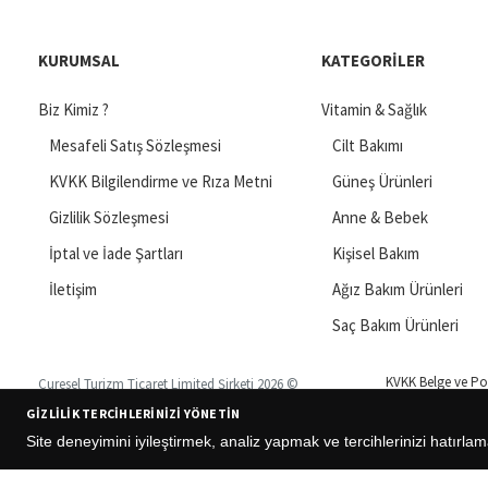
KURUMSAL
KATEGORILER
Biz Kimiz ?
Vitamin & Sağlık
Mesafeli Satış Sözleşmesi
Cilt Bakımı
KVKK Bilgilendirme ve Rıza Metni
Güneş Ürünleri
Gizlilik Sözleşmesi
Anne & Bebek
İptal ve İade Şartları
Kişisel Bakım
İletişim
Ağız Bakım Ürünleri
Saç Bakım Ürünleri
KVKK Belge ve Pol
Curesel Turizm Ticaret Limited Şirketi 2026 ©
GIZLILIK TERCIHLERINIZI YÖNETIN
Site deneyimini iyileştirmek, analiz yapmak ve tercihlerinizi hatırlam