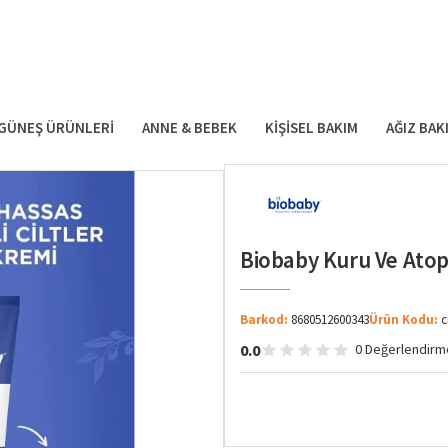
GÜNEŞ ÜRÜNLERI
ANNE & BEBEK
KIŞISEL BAKIM
AĞIZ BAK
Biobaby Kuru Ve Atopi
Barkod:
8680512600343
Ürün Kodu:
c
0.0
0 Değerlendirm