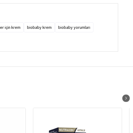
er için krem
biobaby krem
biobaby yorumları