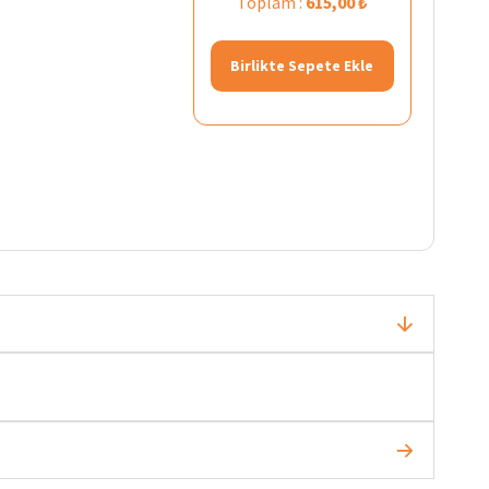
Toplam :
615,00 ₺
Birlikte Sepete Ekle