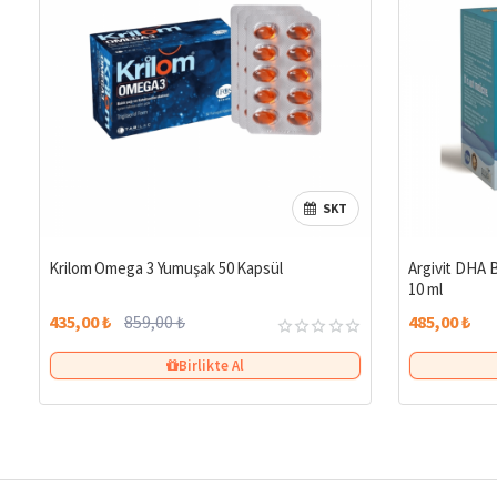
SKT
%49
Krilom Omega 3 Yumuşak 50 Kapsül
Argivit DHA B
10 ml
435,00 ₺
859,00 ₺
485,00 ₺
Birlikte Al