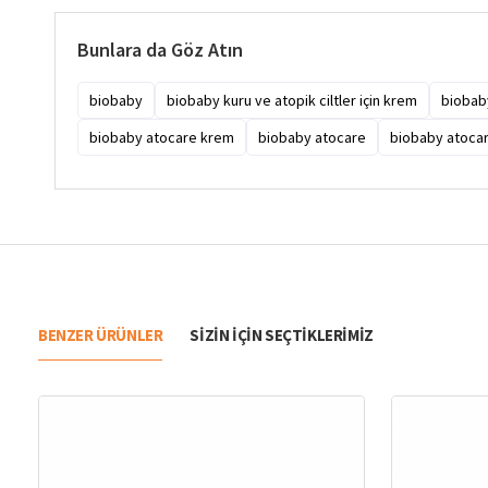
Bunlara da Göz Atın
biobaby
biobaby kuru ve atopik ciltler için krem
biobaby
biobaby atocare krem
biobaby atocare
biobaby atocar
BENZER ÜRÜNLER
SIZIN IÇIN SEÇTIKLERIMIZ