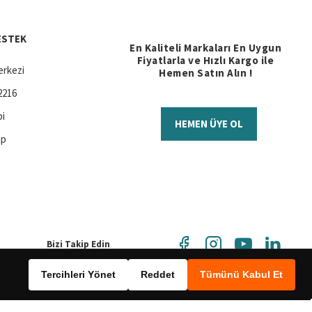
ESTEK
En Kaliteli Markaları En Uygun
Fiyatlarla ve Hızlı Kargo ile
rkezi
Hemen Satın Alın !
2216
bi
HEMEN ÜYE OL
ap
Bizi Takip Edin
Tercihleri Yönet
Reddet
Tümünü Kabul Et