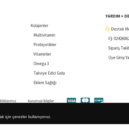
YARDIM + D
Kolajenler
Destek Me
Multivitamin
0242606
Probiyotikler
Sipariş Taki
Vitaminler
Üye Girişi Y
Omega 3
Takviye Edici Gıda
Eklem Sağlığı
itiklarımız
Kurumsal Bilgiler
ak için çerezler kullanıyoruz.