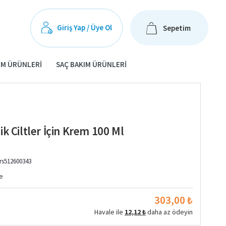
Giriş Yap / Üye Ol
Sepetim
IM ÜRÜNLERI
SAÇ BAKIM ÜRÜNLERI
k Ciltler İçin Krem 100 Ml
rs512600343
e
303,00 ₺
Havale ile
12,12 ₺
daha az ödeyin