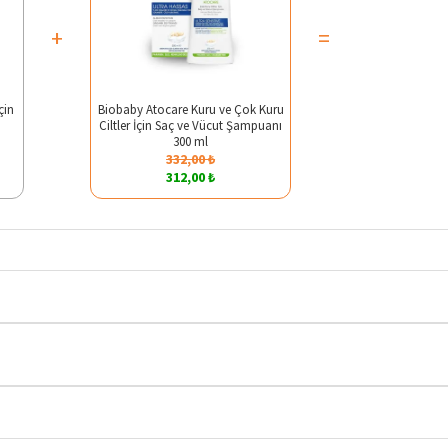
+
=
çin
Biobaby Atocare Kuru ve Çok Kuru
Ciltler İçin Saç ve Vücut Şampuanı
300 ml
332,00 ₺
312,00 ₺