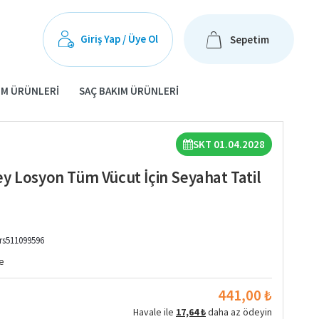
Giriş Yap / Üye Ol
Sepetim
IM ÜRÜNLERI
SAÇ BAKIM ÜRÜNLERI
SKT 01.04.2028
y Losyon Tüm Vücut İçin Seyahat Tatil
rs511099596
e
441,00 ₺
Havale ile
17,64 ₺
daha az ödeyin