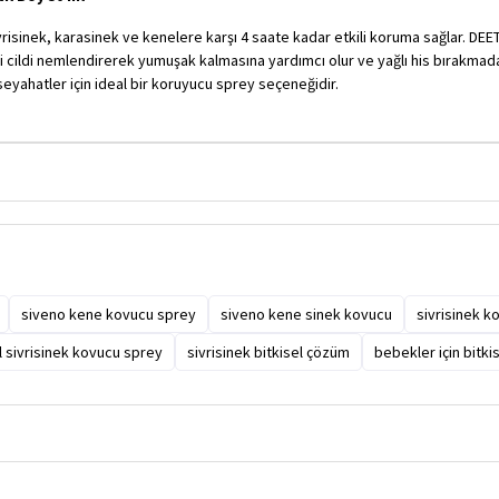
vrisinek, karasinek ve kenelere karşı 4 saate kadar etkili koruma sağlar. DEET
i cildi nemlendirerek yumuşak kalmasına yardımcı olur ve yağlı his bırakmada
seyahatler için ideal bir koruyucu sprey seçeneğidir.
siveno kene kovucu sprey
siveno kene sinek kovucu
sivrisinek k
l sivrisinek kovucu sprey
sivrisinek bitkisel çözüm
bebekler için bitki