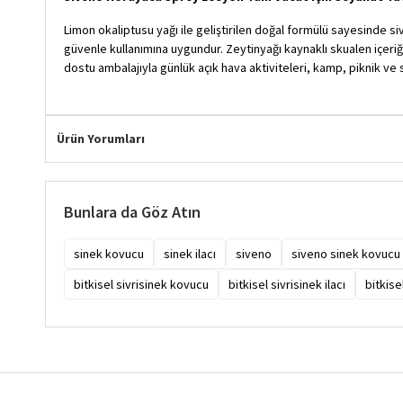
Limon okaliptusu yağı ile geliştirilen doğal formülü sayesinde si
güvenle kullanımına uygundur. Zeytinyağı kaynaklı skualen içeriğ
dostu ambalajıyla günlük açık hava aktiviteleri, kamp, piknik ve 
Ürün Yorumları
Bunlara da Göz Atın
sinek kovucu
sinek ilacı
siveno
siveno sinek kovucu
bitkisel sivrisinek kovucu
bitkisel sivrisinek ilacı
bitkise