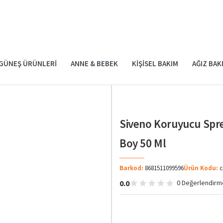
GÜNEŞ ÜRÜNLERI
ANNE & BEBEK
KIŞISEL BAKIM
AĞIZ BAK
Siveno Koruyucu Spre
Boy 50 Ml
Barkod:
8681511099596
Ürün Kodu:
c
0.0
0 Değerlendirm