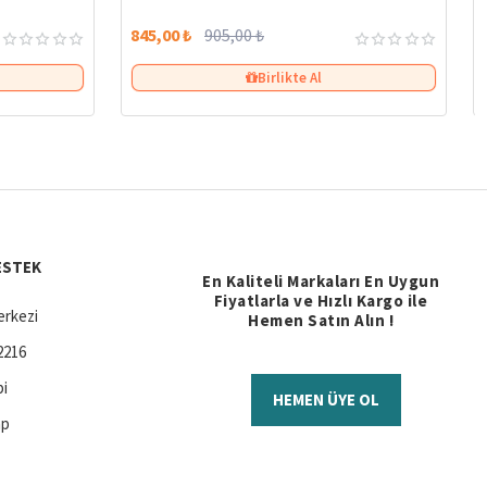
845,00 ₺
905,00 ₺
Birlikte Al
ESTEK
En Kaliteli Markaları En Uygun
Fiyatlarla ve Hızlı Kargo ile
rkezi
Hemen Satın Alın !
2216
bi
HEMEN ÜYE OL
ap