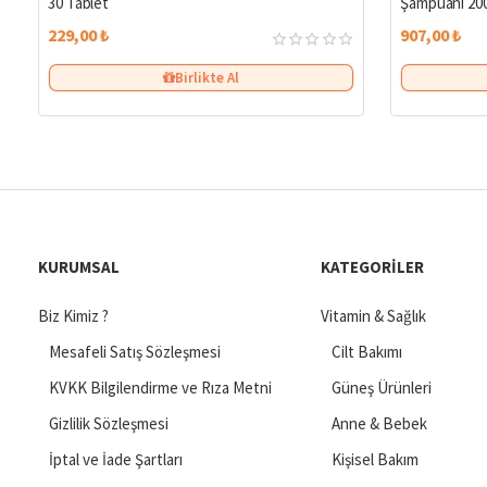
30 Tablet
Şampuanı 200
229,00 ₺
907,00 ₺
Birlikte Al
KURUMSAL
KATEGORILER
Biz Kimiz ?
Vitamin & Sağlık
Mesafeli Satış Sözleşmesi
Cilt Bakımı
KVKK Bilgilendirme ve Rıza Metni
Güneş Ürünleri
Gizlilik Sözleşmesi
Anne & Bebek
İptal ve İade Şartları
Kişisel Bakım