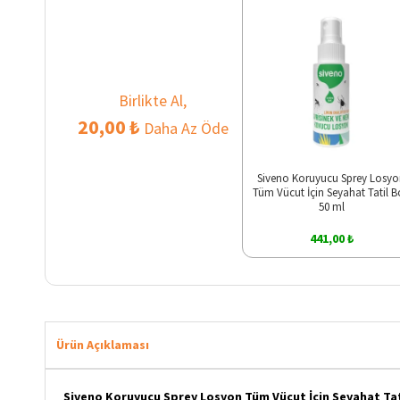
Birlikte Al,
20,00 ₺
Daha Az Öde
Siveno Koruyucu Sprey Losy
Tüm Vücut İçin Seyahat Tatil 
50 ml
441,00 ₺
Ürün Açıklaması
Siveno Koruyucu Sprey Losyon Tüm Vücut İçin Seyahat Tat