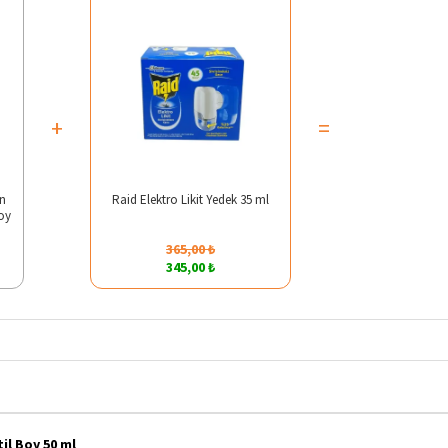
+
=
on
Raid Elektro Likit Yedek 35 ml
Boy
365,00 ₺
345,00 ₺
il Boy 50 ml