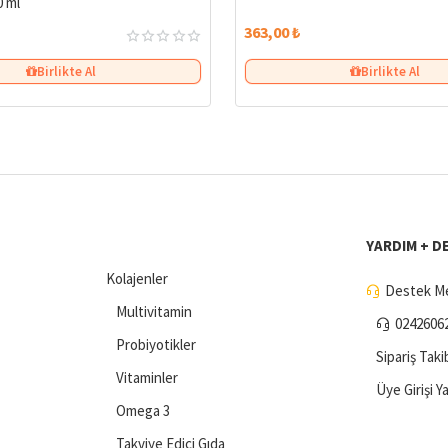
 ml
363,00 ₺
Birlikte Al
Birlikte Al
YARDIM + D
Kolajenler
Destek Me
Multivitamin
0242606
Probiyotikler
Sipariş Taki
Vitaminler
Üye Girişi Y
Omega 3
Takviye Edici Gıda