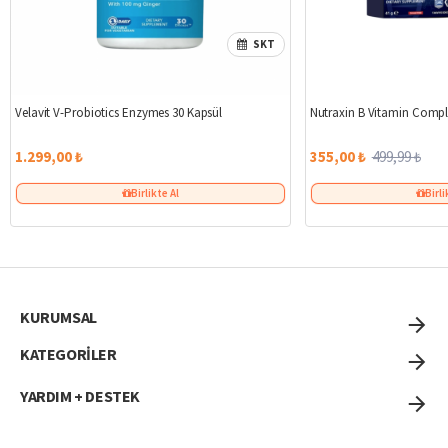
SKT
Velavit V-Probiotics Enzymes 30 Kapsül
Nutraxin B Vitamin Compl
1.299,00 ₺
355,00 ₺
499,99 ₺
Birlikte Al
Birli
KURUMSAL
KATEGORİLER
YARDIM + DESTEK