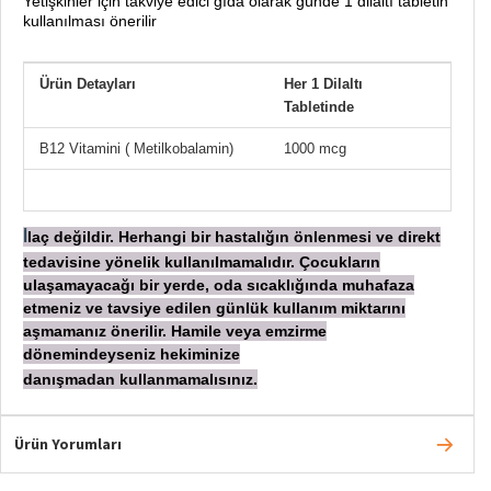
Yetişkinler için takviye edici gıda olarak günde 1 dilaltı tabletin
kullanılması önerilir
Ürün Detayları
Her 1 Dilaltı
Tabletinde
B12 Vitamini ( Metilkobalamin)
1000 mcg
laç değildir. Herhangi bir hastalığın önlenmesi ve direkt
İ
tedavisine yönelik kullanılmamalıdır. Çocukların
ulaşamayacağı bir yerde, oda sıcaklığında muhafaza
etmeniz ve tavsiye edilen günlük kullanım miktarını
aşmamanız önerilir. Hamile veya emzirme
dönemindeyseniz hekiminize
danışmadan
kullanmamalısınız.
Ürün Yorumları