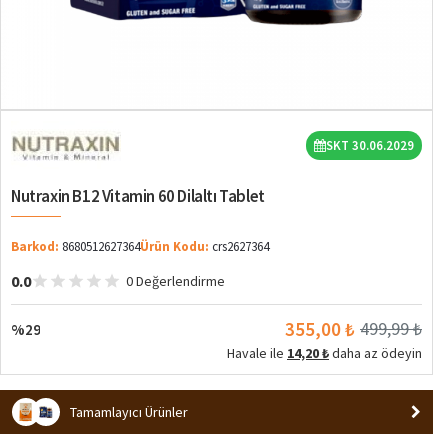
%29
SKT 30.06.2029
Nutraxin B12 Vitamin 60 Dilaltı Tablet
Barkod:
8680512627364
Ürün Kodu:
crs2627364
0.0
0 Değerlendirme
355,00 ₺
499,99 ₺
%29
Havale ile
14,20 ₺
daha az ödeyin
Tamamlayıcı Ürünler