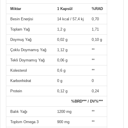
Miktar
1 Kapsül
%RAD
Besin Enerjisi
14 kcal / 57,4 kj
0,70
Toplam Yağ
1,2 g
1,71
Doymuş Yağ
0,02 g
0,10 g
Çoklu Doymamış Yağ
1,12 g
**
Tekli Doymamış Yağ
0,06 g
**
Kolesterol
0,6 g
**
Karbonhidrat
0 g
0
Protein
0,12 g
0,24
%BRD*** / DV%***
Balık Yağı
1200 mg
**
Toplsm Omega 3
900 mg
**