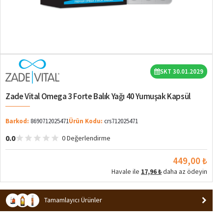
SKT 30.01.2029
Zade Vital Omega 3 Forte Balık Yağı 40 Yumuşak Kapsül
Barkod:
8690712025471
Ürün Kodu:
crs712025471
0.0
0 Değerlendirme
449,00 ₺
Havale ile
17,96 ₺
daha az ödeyin
Tamamlayıcı Ürünler