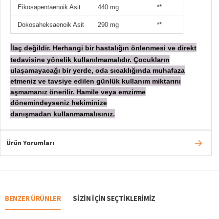
Eikosapentaenoik Asit
440 mg
**
Dokosaheksaenoik Asit
290 mg
**
laç değildir. Herhangi bir hastalığın önlenmesi ve direkt
İ
tedavisine yönelik kullanılmamalıdır. Çocukların
ulaşamayacağı bir yerde, oda sıcaklığında muhafaza
etmeniz ve tavsiye edilen günlük kullanım miktarını
aşmamanız önerilir. Hamile veya emzirme
dönemindeyseniz hekiminize
danışmadan
kullanmamalısınız.
Ürün Yorumları
BENZER ÜRÜNLER
SIZIN IÇIN SEÇTIKLERIMIZ