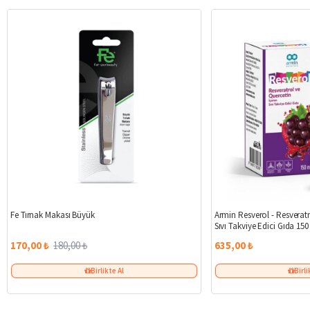
%6
Fe Tırnak Makası Büyük
Armin Resverol - Resveratr
Sıvı Takviye Edici Gıda 150
170,00 ₺
180,00 ₺
635,00 ₺
Birlikte Al
Birli