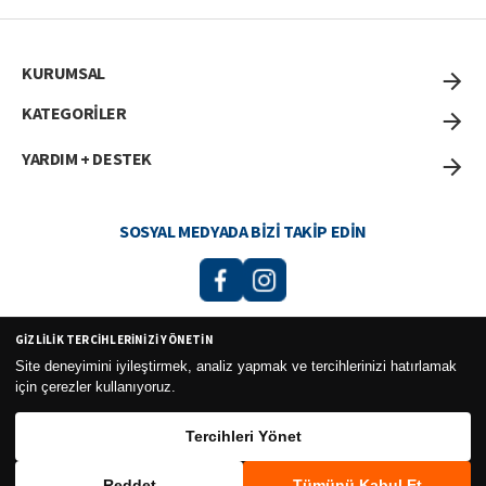
KURUMSAL
KATEGORİLER
YARDIM + DESTEK
SOSYAL MEDYADA BIZI TAKIP EDIN
GIZLILIK TERCIHLERINIZI YÖNETIN
Curesel Turizm Ticaret Limited Şirketi 2026 ©
Site deneyimini iyileştirmek, analiz yapmak ve tercihlerinizi hatırlamak
için çerezler kullanıyoruz.
Tercihleri Yönet
Reddet
Tümünü Kabul Et