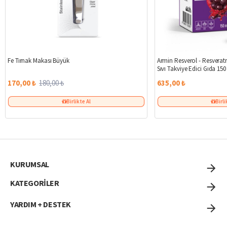
%6
Fe Tırnak Makası Büyük
Armin Resverol - Resveratr
Sıvı Takviye Edici Gıda 150
170,00 ₺
180,00 ₺
635,00 ₺
Birlikte Al
Birli
KURUMSAL
KATEGORİLER
YARDIM + DESTEK