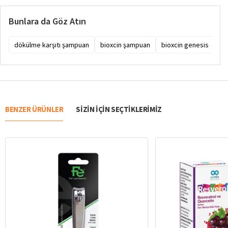
Bunlara da Göz Atın
dökülme karşıtı şampuan
bioxcin şampuan
bioxcin genesis
bi
BENZER ÜRÜNLER
SIZIN IÇIN SEÇTIKLERIMIZ