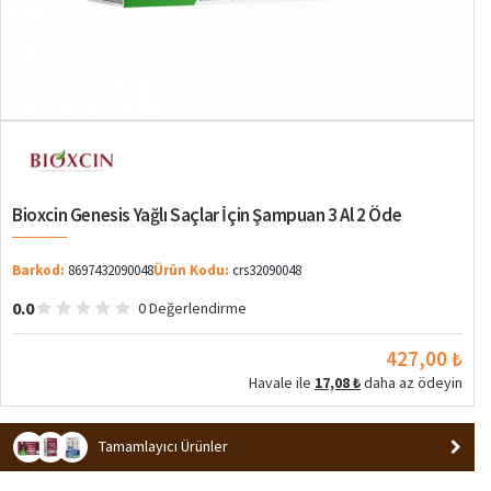
Bioxcin Genesis Yağlı Saçlar İçin Şampuan 3 Al 2 Öde
Barkod:
8697432090048
Ürün Kodu:
crs32090048
0.0
0 Değerlendirme
427,00 ₺
Havale ile
17,08 ₺
daha az ödeyin
Tamamlayıcı Ürünler