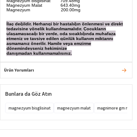
Magnezyum bisglisinat 709.48mg
Magnezyum Malat 643.40mg
Magnezyum 200.00mg
İlaç değildir. Herhangi bir hastalığın önlenmesi ve direkt
tedavisine yönelik kullanılmamalıdır. Çocukların
ulaşamayacağı bir yerde, oda sıcaklığında muhafaza
etmeniz ve tavsiye edilen günlük kullanım miktarını
aşmamanız önerilir. Hamile veya emzirme
dönemindeyseniz hekiminize
danışmadan
kullanmamalısınız.
Ürün Yorumları
Bunlara da Göz Atın
magnezyum bisglisinat
magnezyum malat
magnimore gm magne