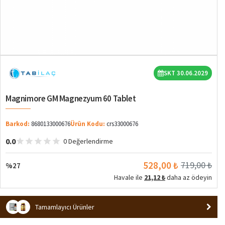
%27
SKT 30.06.2029
Magnimore GM Magnezyum 60 Tablet
Barkod:
8680133000676
Ürün Kodu:
crs33000676
0.0
0 Değerlendirme
528,00 ₺
719,00 ₺
%27
Havale ile
21,12 ₺
daha az ödeyin
Tamamlayıcı Ürünler