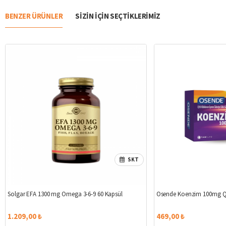
BENZER ÜRÜNLER
SIZIN IÇIN SEÇTIKLERIMIZ
SKT
Solgar EFA 1300 mg Omega 3-6-9 60 Kapsül
Osende Koenzim 100mg Q
1.209,00 ₺
469,00 ₺