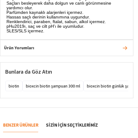
Saçları besleyerek daha dolgun ve canlı görünmesine
yardımcı olur.
Parfümden kaynaklı alarjenleri içermez.
Hassas saçlı derinin kullanımına uygundur.
Renklendirici, paraben, ftalat, sabun, alkol içermez.
pHu2019ı, saç ve cilt pH'ı ile uyumludur.
SLES/SLS içermez.
Ürün Yorumları
Bunlara da Göz Atın
biotin
bioxcin biotin şampuan 300 ml
bioxcin biotin günlük şampu
BENZER ÜRÜNLER
SIZIN IÇIN SEÇTIKLERIMIZ