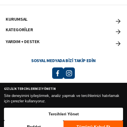
KURUMSAL
KATEGORİLER
YARDIM + DESTEK
SOSYAL MEDYADA BIZI TAKIP EDIN
GIZLILIK TERCIHLERINIZI YÖNETIN
Curesel Turizm Ticaret Limited Şirketi 2026 ©
Site deneyimini iyileştirmek, analiz yapmak ve tercihlerinizi hatırlamak
için çerezler kullanıyoruz.
Tercihleri Yönet
Reddet
Tümünü Kabul Et