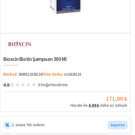
Bioxcin Biotin Şampuan 300 Ml
Barkod:
8680512628118
Ürün Kodu:
crs2628118
0.0
0 Değerlendirme
171,00 ₺
Havale ile
6,84 ₺
daha az ödeyin
2. ürüne %5 indirim
Sepette