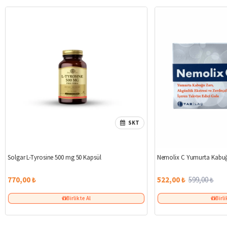
SKT
Solgar L-Tyrosine 500 mg 50 Kapsül
Nemolix C Yumurta Kabuğ
770,00 ₺
522,00 ₺
599,00 ₺
Birlikte Al
Birli