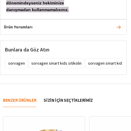
dönemindeyseniz hekiminize
danışmadan
kullanmamalısınız.
Ürün Yorumları
Bunlara da Göz Atın
sorvagen
sorvagen smart kids sitikolin
sorvagen smart kids siti
BENZER ÜRÜNLER
SIZIN IÇIN SEÇTIKLERIMIZ