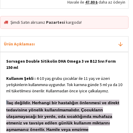
Havale ile
47,80 ₺
daha az ödeyin
Şimdi Satın alırsanız
Pazartesi
kargoda!
Ürün Açıklaması
Sorvagen Double Sitikolin DHA Omega 3 ve B12 Sıvı Form
150 ml
Kullanım Şekli :
4-10 yaş grubu çocuklar ile 11 yaş ve üzeri
yetişkinlerin kullanımına uygundur. Tok karnına günde 5 ml ya da 10
ml tüketilmesi önerilir. Kullanmadan önce iyice çalkalayınız.
laç değildir. Herhangi bir hastalığın önlenmesi ve direkt
İ
tedavisine yönelik kullanılmamalıdır. Çocukların
ulaşamayacağı bir yerde, oda sıcaklığında muhafaza
etmeniz ve tavsiye edilen günlük kullanım miktarını
aşmamanız önerilir. Hamile veya emzirme