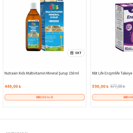
SKT
Nutraxin Kids Multivitamin Mineral Şurup 150 ml
Nbt Life Enzymlife Takviye
449,00 ₺
590,00 ₺
677,00 ₺
Birlikte Al
Birli