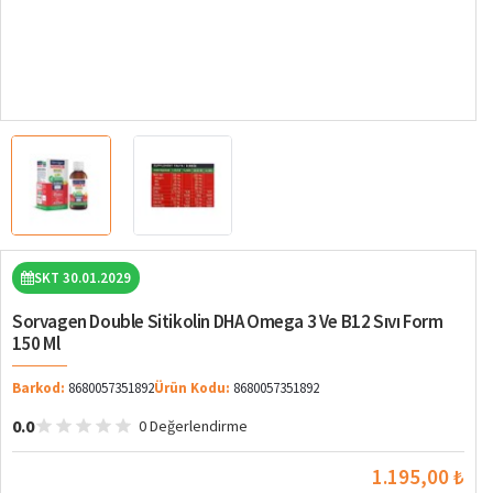
SKT 30.01.2029
Sorvagen Double Sitikolin DHA Omega 3 Ve B12 Sıvı Form
150 Ml
Barkod:
8680057351892
Ürün Kodu:
8680057351892
0.0
0 Değerlendirme
1.195,00 ₺