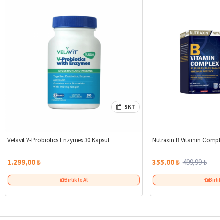
SKT
Velavit V-Probiotics Enzymes 30 Kapsül
Nutraxin B Vitamin Compl
1.299,00 ₺
355,00 ₺
499,99 ₺
Birlikte Al
Birli