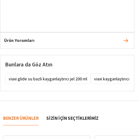
Ürün Yorumları
Bunlara da Göz Atın
viaxi glide su bazlı kayganlaştırıcı jel 200 ml
viaxi kayganlaştırıcı jel
BENZER ÜRÜNLER
SIZIN IÇIN SEÇTIKLERIMIZ