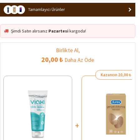
En Çok Satan 1. Ürün
Popüler
Tamamlayıcı Ürünler
Şimdi Satın alırsanız
Pazartesi
kargoda!
Birlikte Al,
20,00 ₺
Daha Az Öde
Kazancın 20,00 ₺
+