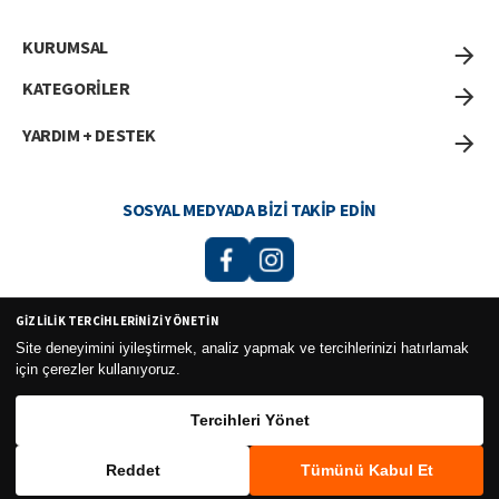
KURUMSAL
KATEGORİLER
YARDIM + DESTEK
SOSYAL MEDYADA BIZI TAKIP EDIN
GIZLILIK TERCIHLERINIZI YÖNETIN
Curesel Turizm Ticaret Limited Şirketi 2026 ©
Site deneyimini iyileştirmek, analiz yapmak ve tercihlerinizi hatırlamak
için çerezler kullanıyoruz.
Tercihleri Yönet
Reddet
Tümünü Kabul Et
WhatsApp
Sepete Ekle