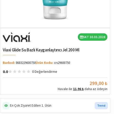
SKT 30.03.2028
Viaxi Glide Su Bazlı Kayganlaştırıcı Jel 200 Ml
Barkod:
8683229600750
Ürün Kodu:
crs29600750
0.0
0 Değerlendirme
299,00 ₺
Havale ile
11,96 ₺
daha az ödeyin
En Çok Ziyaret Edilen 1. Ürün
Trend