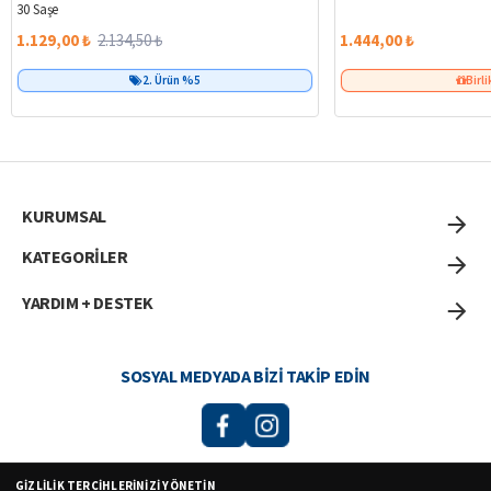
30 Saşe
1.129,00 ₺
2.134,50 ₺
1.444,00 ₺
2. Ürün %5
Birli
KURUMSAL
KATEGORİLER
YARDIM + DESTEK
SOSYAL MEDYADA BIZI TAKIP EDIN
GIZLILIK TERCIHLERINIZI YÖNETIN