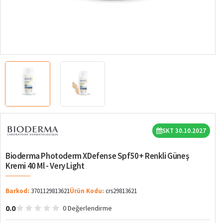
SKT 30.10.2027
Bioderma Photoderm XDefense Spf50+ Renkli Güneş
Kremi 40 Ml - Very Light
Barkod:
3701129813621
Ürün Kodu:
crs29813621
0.0
0 Değerlendirme