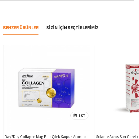
BENZER ÜRÜNLER
SIZIN IÇIN SEÇTIKLERIMIZ
SKT
%47
Day2Day Collagen Mag Plus Çilek Karpuz Aromalı
Solante Acnes Sun Care L