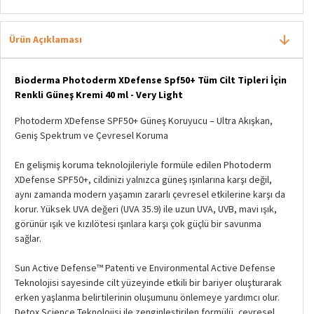
Ürün Açıklaması
Bioderma Photoderm XDefense Spf50+ Tüm Cilt Tipleri İçin
Renkli Güneş Kremi 40 ml - Very Light
Photoderm XDefense SPF50+ Güneş Koruyucu – Ultra Akışkan,
Geniş Spektrum ve Çevresel Koruma
En gelişmiş koruma teknolojileriyle formüle edilen Photoderm
XDefense SPF50+, cildinizi yalnızca güneş ışınlarına karşı değil,
aynı zamanda modern yaşamın zararlı çevresel etkilerine karşı da
korur. Yüksek UVA değeri (UVA 35.9) ile uzun UVA, UVB, mavi ışık,
görünür ışık ve kızılötesi ışınlara karşı çok güçlü bir savunma
sağlar.
Sun Active Defense™ Patenti ve Environmental Active Defense
Teknolojisi sayesinde cilt yüzeyinde etkili bir bariyer oluşturarak
erken yaşlanma belirtilerinin oluşumunu önlemeye yardımcı olur.
Detox Science Teknolojisi ile zenginleştirilen formülü, çevresel