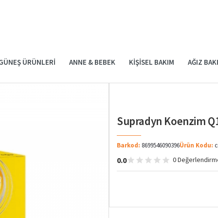
GÜNEŞ ÜRÜNLERI
ANNE & BEBEK
KIŞISEL BAKIM
AĞIZ BAK
Supradyn Koenzim Q1
Barkod:
8699546090396
Ürün Kodu:
c
0.0
0 Değerlendirm