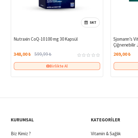
SKT
%42
Nutraxin CoQ-10 100 mg 30 Kapsül
Sjomann’s Vi
Çiğnenebilir 
348,00 ₺
599,99 ₺
269,00 ₺
Birlikte Al
KURUMSAL
KATEGORILER
Biz Kimiz ?
Vitamin & Sağlık