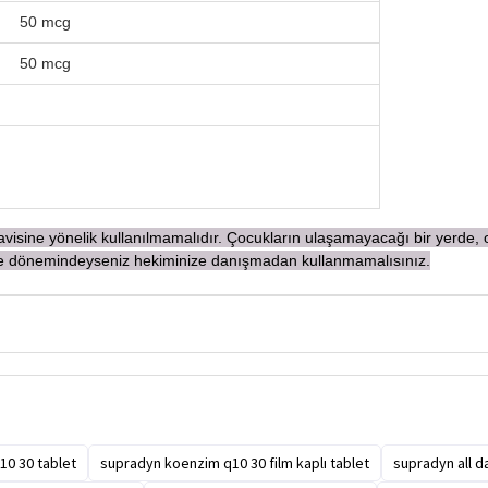
50 mcg
50 mcg
edavisine yönelik kullanılmamalıdır. Çocukların ulaşamayacağı bir yerde
rme dönemindeyseniz hekiminize danışmadan
kullanmamalısınız.
0 30 tablet
supradyn koenzim q10 30 film kaplı tablet
supradyn all d