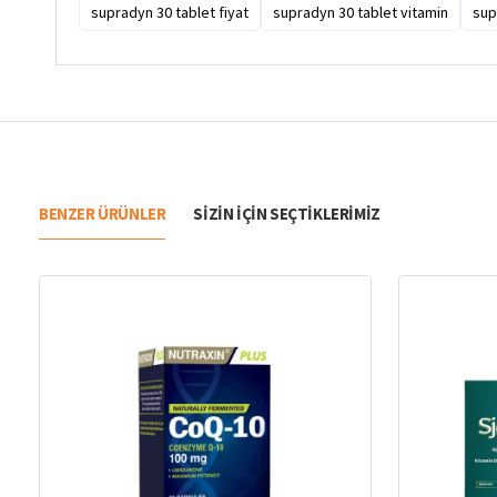
supradyn 30 tablet fiyat
supradyn 30 tablet vitamin
sup
BENZER ÜRÜNLER
SIZIN IÇIN SEÇTIKLERIMIZ