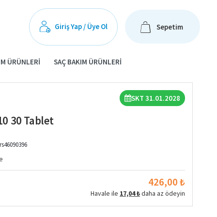
Giriş Yap / Üye Ol
Sepetim
IM ÜRÜNLERI
SAÇ BAKIM ÜRÜNLERI
SKT 31.01.2028
0 30 Tablet
rs46090396
e
426,00 ₺
Havale ile
17,04 ₺
daha az ödeyin