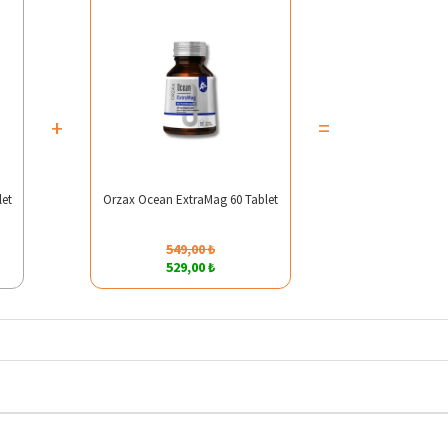
+
=
let
Orzax Ocean ExtraMag 60 Tablet
549,00 ₺
529,00 ₺