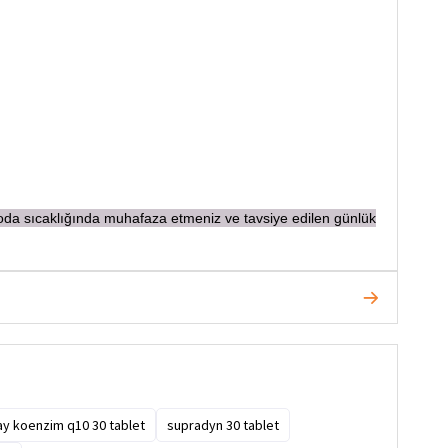
, oda sıcaklığında muhafaza etmeniz ve tavsiye edilen günlük
ay koenzim q10 30 tablet
supradyn 30 tablet