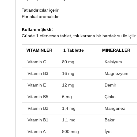
Tatlandırıcılar içerir
Portakal aromalıdır.
Kullanım Şekli:
Günde 1 efervesan tablet, tok karnına bir bardak su ile içilir.
VİTAMİNLER
1 Tablette
MİNERALLER
Vitamin C
80 mg
Kalsiyum
Vitamin B3
16 mg
Magnezyum
Vitamin E
12 mg
Demir
Vitamin B5
6 mg
Çinko
Vitamin B2
1,4 mg
Manganez
Vitamin B1
1,1 mg
Bakır
Vitamin A
800 mcg
İyot