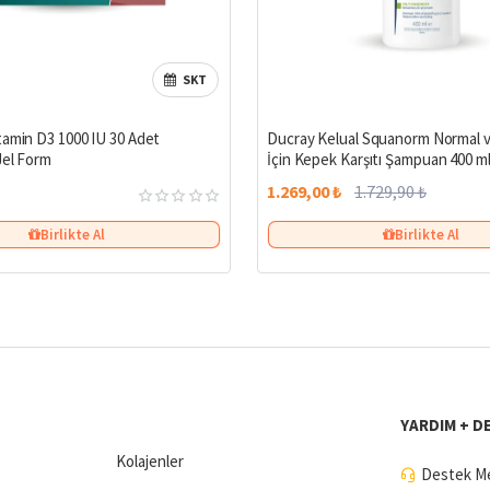
SKT
tamin D3 1000 IU 30 Adet
Ducray Kelual Squanorm Normal ve
Jel Form
İçin Kepek Karşıtı Şampuan 400 m
1.269,00 ₺
1.729,90 ₺
Birlikte Al
Birlikte Al
YARDIM + D
Kolajenler
Destek Me