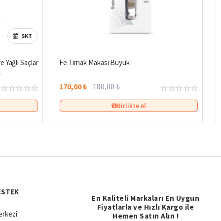
SKT
%27
%6
 Yağlı Saçlar
Fe Tırnak Makası Büyük
l
170,00 ₺
180,00 ₺
Birlikte Al
ESTEK
En Kaliteli Markaları En Uygun
Fiyatlarla ve Hızlı Kargo ile
rkezi
Hemen Satın Alın !