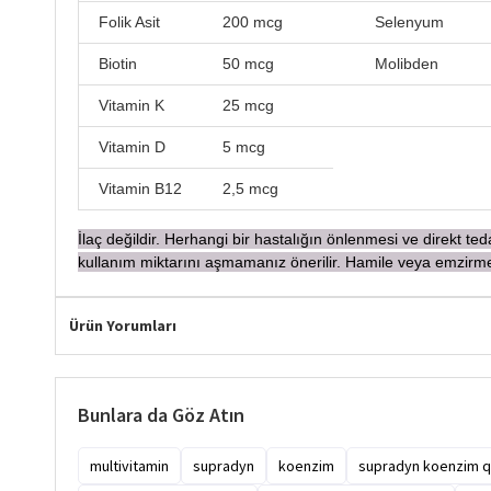
Folik Asit
200 mcg
Selenyum
Biotin
50 mcg
Molibden
Vitamin K
25 mcg
Vitamin D
5 mcg
Vitamin B12
2,5 mcg
İ
laç değildir. Herhangi bir hastalığın önlenmesi ve direkt t
kullanım miktarını aşmamanız önerilir. Hamile veya emzi
Ürün Yorumları
Bunlara da Göz Atın
multivitamin
supradyn
koenzim
supradyn koenzim q1