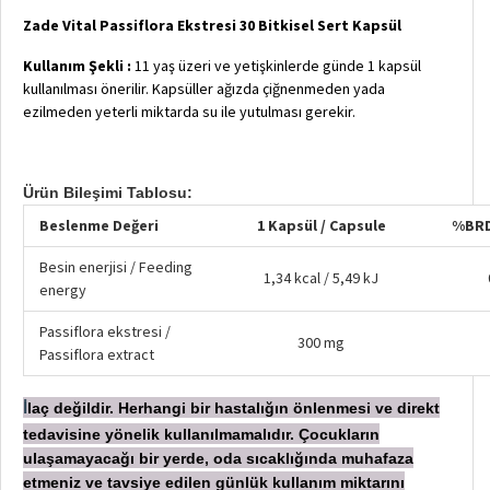
Zade Vital Passiflora Ekstresi 30 Bitkisel Sert Kapsül
Kullanım Şekli :
11 yaş üzeri ve yetişkinlerde günde 1 kapsül
kullanılması önerilir. Kapsüller ağızda çiğnenmeden yada
ezilmeden yeterli miktarda su ile yutulması gerekir.
Ürün Bileşimi Tablosu:
Beslenme Değeri
1 Kapsül / Capsule
%BRD
Besin enerjisi / Feeding
1,34 kcal / 5,49 kJ
energy
Passiflora ekstresi /
300 mg
Passiflora extract
laç değildir. Herhangi bir hastalığın önlenmesi ve direkt
İ
tedavisine yönelik kullanılmamalıdır. Çocukların
ulaşamayacağı bir yerde, oda sıcaklığında muhafaza
etmeniz ve tavsiye edilen günlük kullanım miktarını