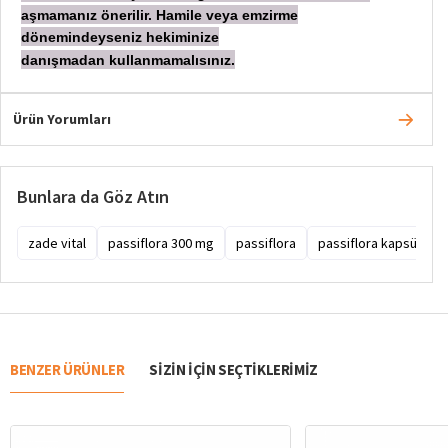
aşmamanız önerilir. Hamile veya emzirme
dönemindeyseniz hekiminize
danışmadan
kullanmamalısınız.
Ürün Yorumları
Bunlara da Göz Atın
zade vital
passiflora 300 mg
passiflora
passiflora kapsül
BENZER ÜRÜNLER
SIZIN IÇIN SEÇTIKLERIMIZ