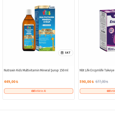
SKT
Nutraxin Kids Multivitamin Mineral Şurup 150 ml
Nbt Life Enzymlife Takviye
449,00 ₺
590,00 ₺
677,00 ₺
Birlikte Al
Birli