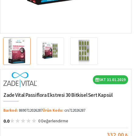
SKT 31.01.2029
Zade Vital Passiflora Ekstresi 30 Bitkisel Sert Kapsül
Barkod:
8690712026287
Ürün Kodu:
crs712026287
0.0
0 Değerlendirme
332,00 ₺