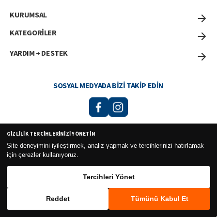
KURUMSAL
KATEGORİLER
YARDIM + DESTEK
SOSYAL MEDYADA BIZI TAKIP EDIN
GIZLILIK TERCIHLERINIZI YÖNETIN
Curesel Turizm Ticaret Limited Şirketi 2026 ©
Site deneyimini iyileştirmek, analiz yapmak ve tercihlerinizi hatırlamak
için çerezler kullanıyoruz.
Tercihleri Yönet
Reddet
Tümünü Kabul Et
WhatsApp
Sepete Ekle