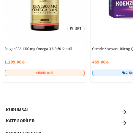
SKT
Solgar EFA 1300 mg Omega 3-6-9 60 Kapsül
Osende Koenzim 100mg Q
1.209,00 ₺
469,00 ₺
Birlikte Al
2. Ü
KURUMSAL
KATEGORİLER
YARDIM + DESTEK