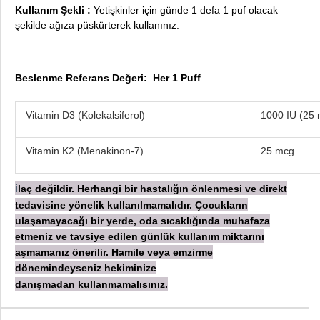
Kullanım Şekli :
Yetişkinler için günde 1 defa 1 puf olacak
şekilde ağıza püskürterek kullanınız.
Beslenme Referans Değeri: Her 1 Puff
Vitamin D3 (Kolekalsiferol)
1000 IU (25
Vitamin K2 (Menakinon-7)
25 mcg
laç değildir. Herhangi bir hastalığın önlenmesi ve direkt
İ
tedavisine yönelik kullanılmamalıdır. Çocukların
ulaşamayacağı bir yerde, oda sıcaklığında muhafaza
etmeniz ve tavsiye edilen günlük kullanım miktarını
aşmamanız önerilir. Hamile veya emzirme
dönemindeyseniz hekiminize
danışmadan
kullanmamalısınız.