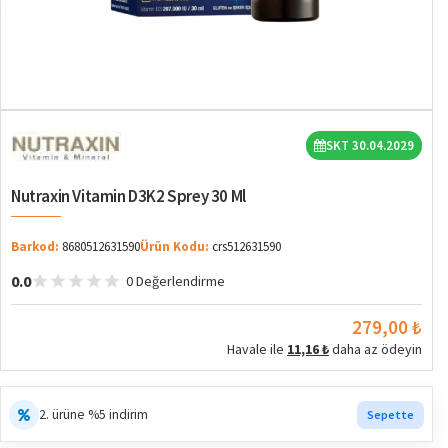
SKT 30.04.2029
Nutraxin Vitamin D3K2 Sprey 30 Ml
Barkod:
8680512631590
Ürün Kodu:
crs512631590
0.0
0 Değerlendirme
279,00 ₺
Havale ile
11,16 ₺
daha az ödeyin
2. ürüne %5 indirim
Sepette