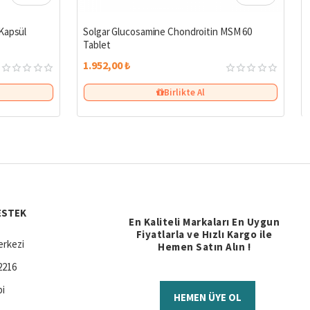
%27
Kapsül
Solgar Glucosamine Chondroitin MSM 60
Tablet
1.952,00 ₺
Birlikte Al
ESTEK
En Kaliteli Markaları En Uygun
Fiyatlarla ve Hızlı Kargo ile
rkezi
Hemen Satın Alın !
2216
bi
HEMEN ÜYE OL