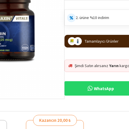
2. ürüne %10 indirim
Tamamlayıcı Ürünler
Şimdi Satın alırsanız
Yarın
kargo
WhatsApp
Kazancın 20,00 ₺