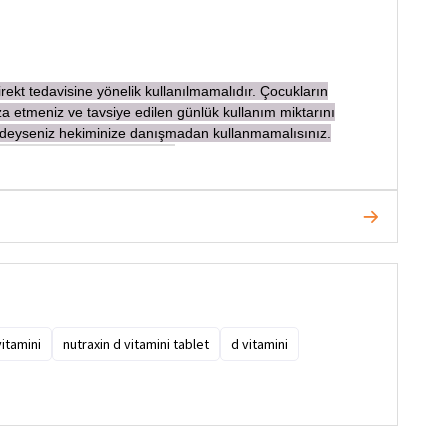
irekt tedavisine yönelik kullanılmamalıdır. Çocukların
 etmeniz ve tavsiye edilen günlük kullanım miktarını
ndeyseniz hekiminize danışmadan
kullanmamalısınız.
vitamini
nutraxin d vitamini tablet
d vitamini