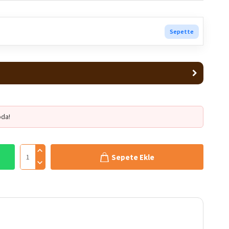
Sepette
da!
Sepete Ekle