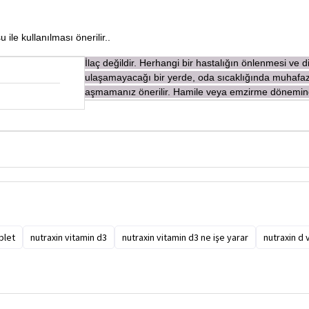
 ile kullanılması önerilir.
.
İ
laç değildir. Herhangi bir hastalığın önlenmesi ve d
ulaşamayacağı bir yerde, oda sıcaklığında muhafaza
aşmamanız önerilir. Hamile veya emzirme dönemi
blet
nutraxin vitamin d3
nutraxin vitamin d3 ne işe yarar
nutraxin d 