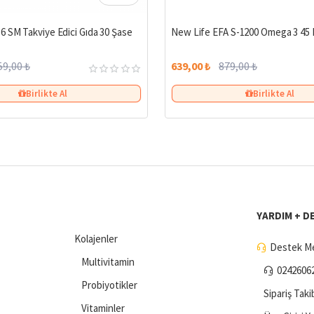
%23
 SM Takviye Edici Gıda 30 Şase
New Life EFA S-1200 Omega 3 45 
59,00 ₺
639,00 ₺
879,00 ₺
Birlikte Al
Birlikte Al
YARDIM + D
Kolajenler
Destek Me
Multivitamin
0242606
Probiyotikler
Sipariş Taki
Vitaminler