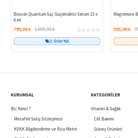
%27
Bioxcin Quantum Saç Güçlendirici Serum 15 x
Magnimore B6
6 ml
799,00 ₺
1.099,99 ₺
585,00 ₺
7
2. Ürün %5
KURUMSAL
KATEGORILER
Biz Kimiz ?
Vitamin & Sağlık
Mesafeli Satış Sözleşmesi
Cilt Bakımı
KVKK Bilgilendirme ve Rıza Metni
Güneş Ürünleri