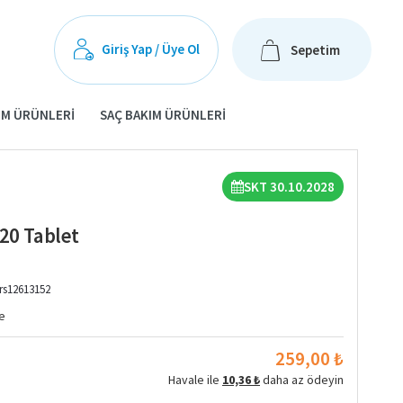
Giriş Yap / Üye Ol
Sepetim
IM ÜRÜNLERI
SAÇ BAKIM ÜRÜNLERI
SKT 30.10.2028
20 Tablet
rs12613152
e
259,00 ₺
Havale ile
10,36 ₺
daha az ödeyin