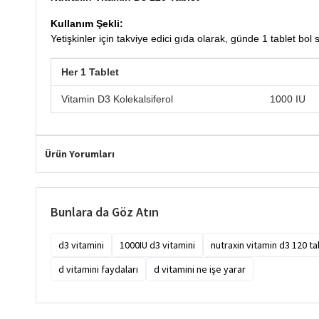
Kullanım Şekli:
Yetişkinler için takviye edici gıda olarak, günde 1 tablet bol su
Her 1 Tablet
Vitamin D3 Kolekalsiferol 1000 IU
Ürün Yorumları
Bunlara da Göz Atın
d3 vitamini
1000IU d3 vitamini
nutraxin vitamin d3 120 ta
d vitamini faydaları
d vitamini ne işe yarar