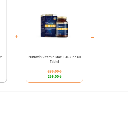
+
=
et
Nutraxin Vitamin Max C-D-Zinc 60
Tablet
279,00 ₺
259,00 ₺