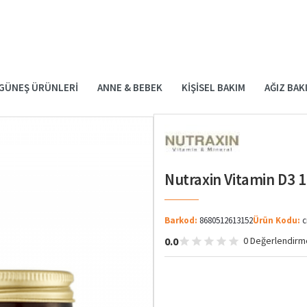
GÜNEŞ ÜRÜNLERI
ANNE & BEBEK
KIŞISEL BAKIM
AĞIZ BAK
Nutraxin Vitamin D3 1
Barkod:
8680512613152
Ürün Kodu:
c
0.0
0 Değerlendirm