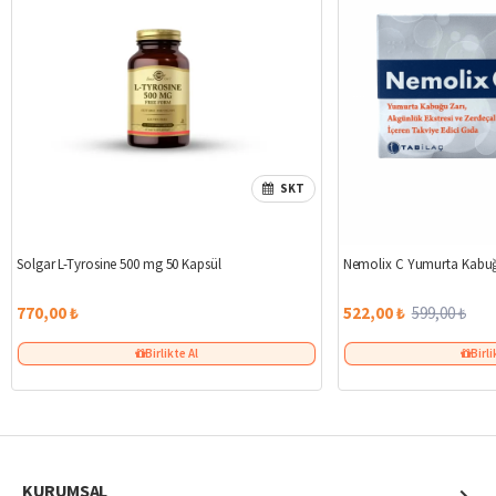
SKT
Solgar L-Tyrosine 500 mg 50 Kapsül
Nemolix C Yumurta Kabuğ
770,00 ₺
522,00 ₺
599,00 ₺
Birlikte Al
Birli
KURUMSAL