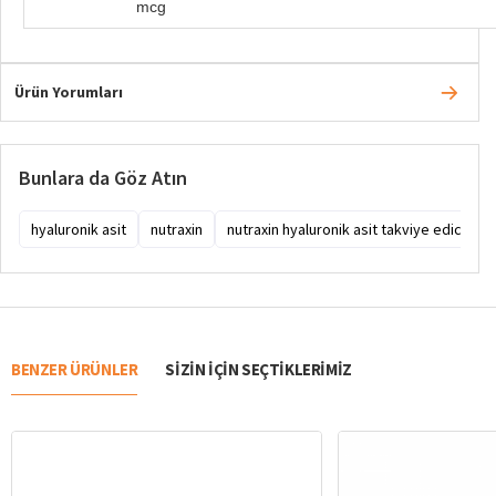
mcg
Ürün Yorumları
Bunlara da Göz Atın
hyaluronik asit
nutraxin
nutraxin hyaluronik asit takviye edici gıd
BENZER ÜRÜNLER
SIZIN IÇIN SEÇTIKLERIMIZ