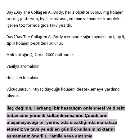
Day2Day The Collagen All Body, her 1 ölçekte 9366,6 mg kolajen
peptit, glutatyon, hyaluronik asit, vitamin ve mineral kompleks
içeren toz formda gıda takviyesidir.
Day2Day The Collagen All Body içerisinde sığır kaynaklı tip I, tip II,
tip III kolajen peptitleri bulunur.
Molekül ağırlığı 2kda=2000 daltondur.
Vanilya aromalıdır.
Helal sertifikalıdır.
Vücudunuzun ihtiyaç duyduğu kolajeni desteklemeye yardımcı
oluyor.
laç değildir. Herhangi bir hastalığın önlenmesi ve direkt
İ
tedavisine yönelik kullanılmamalıdır. Çocukların
ulaşamayacağı bir yerde, oda sıcaklığında muhafaza
etmeniz ve tavsiye edilen günlük kullanım miktarını
aşmamanız önerilir. Hamile veya emzirme