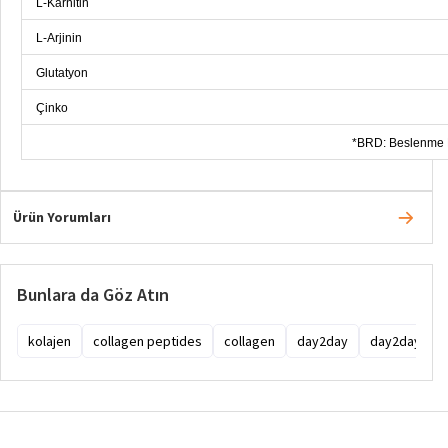
L-Karnitin
L-Arjinin
Glutatyon
Çinko
*BRD: Beslenme R
Ürün Yorumları
Bunlara da Göz Atın
kolajen
collagen peptides
collagen
day2day
day2day col