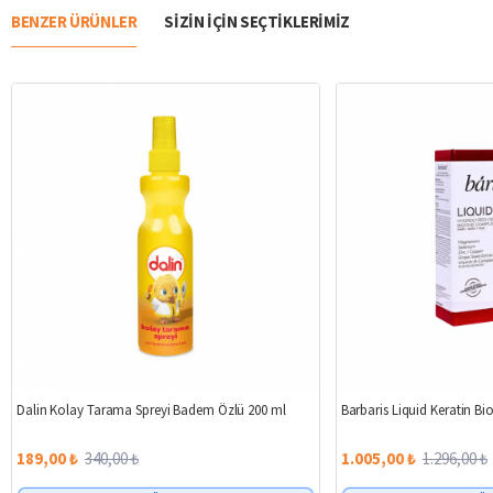
BENZER ÜRÜNLER
SIZIN IÇIN SEÇTIKLERIMIZ
%44
Dalin Kolay Tarama Spreyi Badem Özlü 200 ml
Barbaris Liquid Keratin B
189,00 ₺
340,00 ₺
1.005,00 ₺
1.296,00 ₺