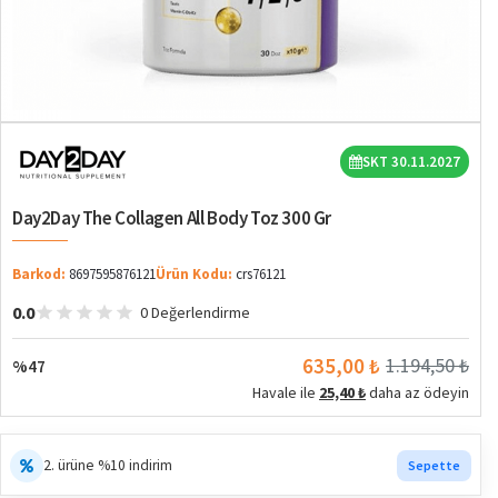
%47
SKT 30.11.2027
Day2Day The Collagen All Body Toz 300 Gr
Barkod:
8697595876121
Ürün Kodu:
crs76121
0.0
0 Değerlendirme
635,00 ₺
1.194,50 ₺
%47
Havale ile
25,40 ₺
daha az ödeyin
2. ürüne %10 indirim
Sepette