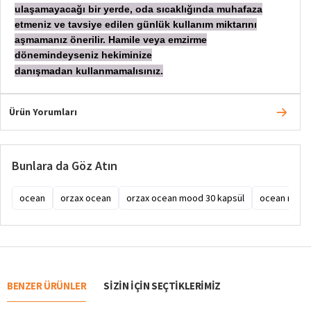
ulaşamayacağı bir yerde, oda sıcaklığında muhafaza
etmeniz ve tavsiye edilen günlük kullanım miktarını
aşmamanız önerilir. Hamile veya emzirme
dönemindeyseniz hekiminize
danışmadan
kullanmamalısınız.
Ürün Yorumları
Bunlara da Göz Atın
ocean
orzax ocean
orzax ocean mood 30 kapsül
ocean moo
BENZER ÜRÜNLER
SIZIN IÇIN SEÇTIKLERIMIZ