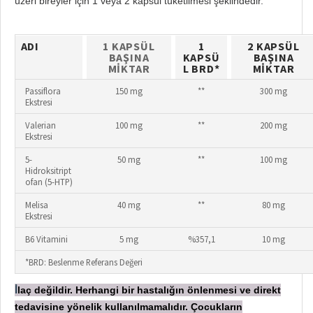
üzeri bireyler için 1 veya 2 kapsül tüketilmesi şeklindedir.
ADI
1 KAPSÜL
1
2 KAPSÜL
BAŞINA
KAPSÜ
BAŞINA
MIKTAR
L BRD*
MIKTAR
Passiflora
150 mg
**
300 mg
Ekstresi
Valerian
100 mg
**
200 mg
Ekstresi
5-
50 mg
**
100 mg
Hidroksitript
ofan (5-HTP)
Melisa
40 mg
**
80 mg
Ekstresi
B6 Vitamini
5 mg
%357,1
10 mg
*BRD: Beslenme Referans Değeri
laç değildir. Herhangi bir hastalığın önlenmesi ve direkt
İ
tedavisine yönelik kullanılmamalıdır. Çocukların