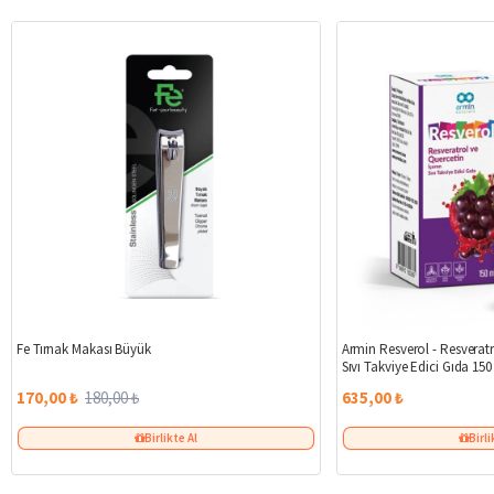
%6
Fe Tırnak Makası Büyük
Armin Resverol - Resveratr
Sıvı Takviye Edici Gıda 150
170,00 ₺
180,00 ₺
635,00 ₺
Birlikte Al
Birli