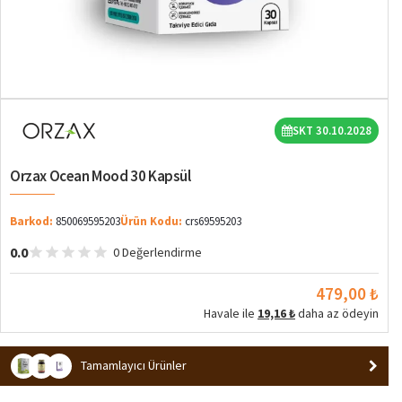
SKT 30.10.2028
Orzax Ocean Mood 30 Kapsül
Barkod:
850069595203
Ürün Kodu:
crs69595203
0.0
0 Değerlendirme
479,00 ₺
Havale ile
19,16 ₺
daha az ödeyin
Tamamlayıcı Ürünler