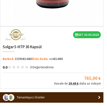
SKT 30.04.2028
Solgar 5-HTP 30 Kapsül
Barkod:
033984014480
Ürün Kodu:
crs4014480
0.0
0 Değerlendirme
765,00 ₺
Havale ile
30,60 ₺
daha az ödeyin
Tamamlayıcı Ürünler