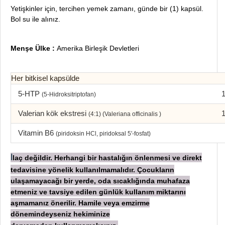
Yetişkinler için, tercihen yemek zamanı, günde bir (1) kapsül.
Bol su ile alınız.
Menşe Ülke :
Amerika Birleşik Devletleri
Her bitkisel kapsülde
5-HTP
(5-Hidroksitriptofan)
Valerian kök ekstresi
(4:1) (
Valeriana officinalis
)
Vitamin B6
(piridoksin HCl, piridoksal 5'-fosfat)
laç değildir. Herhangi bir hastalığın önlenmesi ve direkt
İ
tedavisine yönelik kullanılmamalıdır. Çocukların
ulaşamayacağı bir yerde, oda sıcaklığında muhafaza
etmeniz ve tavsiye edilen günlük kullanım miktarını
aşmamanız önerilir. Hamile veya emzirme
dönemindeyseniz hekiminize