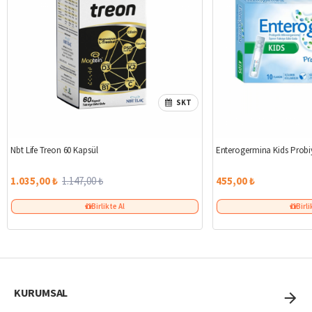
SKT
%10
Nbt Life Treon 60 Kapsül
Enterogermina Kids Probi
1.035,00 ₺
1.147,00 ₺
455,00 ₺
Birlikte Al
Birli
KURUMSAL