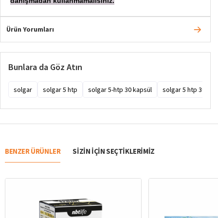
danışmadan
kullanmamalısınız.
Ürün Yorumları
Bunlara da Göz Atın
solgar
solgar 5 htp
solgar 5-htp 30 kapsül
solgar 5 htp 30 kap
BENZER ÜRÜNLER
SIZIN IÇIN SEÇTIKLERIMIZ