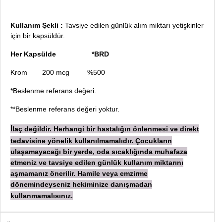
Kullanım Şekli :
Tavsiye edilen günlük alım miktarı yetişkinler
için bir kapsüldür.
Her Kapsülde
*BRD
Krom
200 mcg %500
*Beslenme referans değeri.
**Beslenme referans değeri yoktur.
laç değildir. Herhangi bir hastalığın önlenmesi ve direkt
İ
tedavisine yönelik kullanılmamalıdır. Çocukların
ulaşamayacağı bir yerde, oda sıcaklığında muhafaza
etmeniz ve tavsiye edilen günlük kullanım miktarını
aşmamanız önerilir. Hamile veya emzirme
dönemindeyseniz hekiminize danışmadan
kullanmamalısınız.