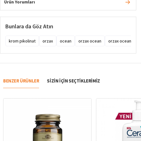
Ürün Yorumları
Bunlara da Göz Atın
krom pikolinat
orzax
ocean
orzax ocean
orzax ocean krom
BENZER ÜRÜNLER
SIZIN IÇIN SEÇTIKLERIMIZ