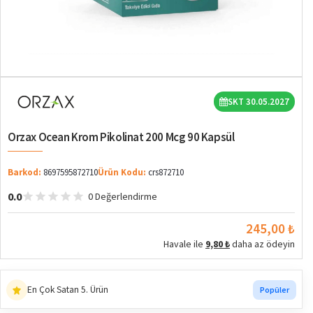
SKT 30.05.2027
Orzax Ocean Krom Pikolinat 200 Mcg 90 Kapsül
Barkod:
8697595872710
Ürün Kodu:
crs872710
0.0
0 Değerlendirme
2. ürüne %5 indirim
Sepette
245,00 ₺
Havale ile
9,80 ₺
daha az ödeyin
En Çok Ziyaret Edilen 3. Ürün
Trend
En Çok Satan 5. Ürün
Popüler