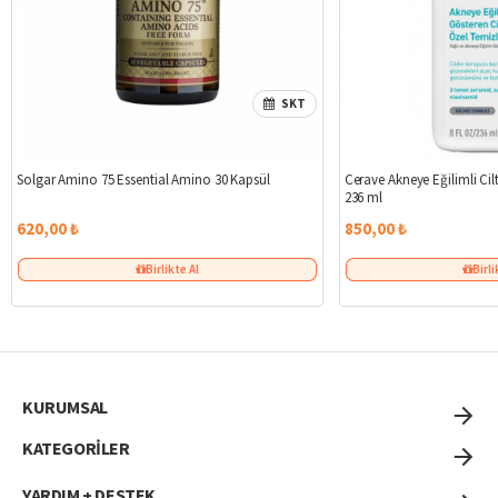
SKT
Solgar Amino 75 Essential Amino 30 Kapsül
Cerave Akneye Eğilimli Cilt
236 ml
620,00 ₺
850,00 ₺
Birlikte Al
Birli
KURUMSAL
KATEGORİLER
YARDIM + DESTEK