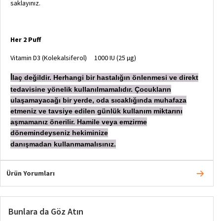
saklayınız.
Her 2 Puff
Vitamin D3 (Kolekalsiferol)
1000 IU (25 µg)
laç değildir. Herhangi bir hastalığın önlenmesi ve direkt
İ
tedavisine yönelik kullanılmamalıdır. Çocukların
ulaşamayacağı bir yerde, oda sıcaklığında muhafaza
etmeniz ve tavsiye edilen günlük kullanım miktarını
aşmamanız önerilir. Hamile veya emzirme
dönemindeyseniz hekiminize
danışmadan
kullanmamalısınız.
Ürün Yorumları
Bunlara da Göz Atın