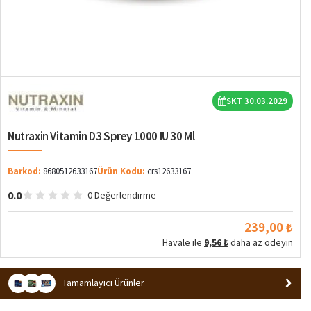
SKT 30.03.2029
Nutraxin Vitamin D3 Sprey 1000 IU 30 Ml
Barkod:
8680512633167
Ürün Kodu:
crs12633167
0.0
0 Değerlendirme
239,00 ₺
Havale ile
9,56 ₺
daha az ödeyin
Tamamlayıcı Ürünler