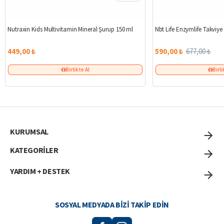
Nutraxin Kids Multivitamin Mineral Şurup 150 ml
Nbt Life Enzymlife Takviye
449,00 ₺
590,00 ₺
677,00 ₺
Birlikte Al
Birli
KURUMSAL
KATEGORİLER
YARDIM + DESTEK
SOSYAL MEDYADA BIZI TAKIP EDIN