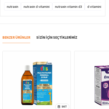
nutraxin
nutraxin d vitamini
nutraxin vitamin d3
d vitamini
1
BENZER ÜRÜNLER
SIZIN IÇIN SEÇTIKLERIMIZ
SKT