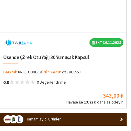
SKT 30.11.2028
Osende Çörek Otu Yağı 30 Yumuşak Kapsül
Barkod:
8680133000553
Ürün Kodu:
crs33000553
0.0
0 Değerlendirme
343,00 ₺
Havale ile
13,72 ₺
daha az ödeyin
Tamamlayıcı Ürünler