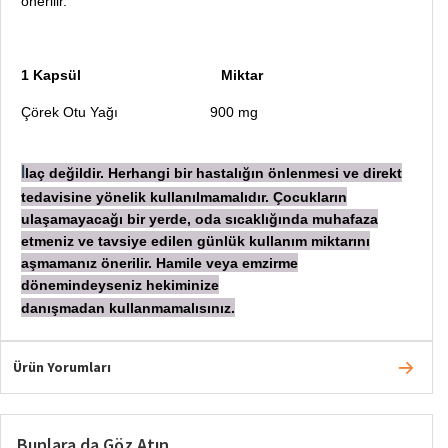
önerilir.
1 Kapsül Miktar
Çörek Otu Yağı 900 mg
laç değildir. Herhangi bir hastalığın önlenmesi ve direkt
İ
tedavisine yönelik kullanılmamalıdır. Çocukların
ulaşamayacağı bir yerde, oda sıcaklığında muhafaza
etmeniz ve tavsiye edilen günlük kullanım miktarını
aşmamanız önerilir. Hamile veya emzirme
dönemindeyseniz hekiminize
danışmadan
kullanmamalısınız.
Ürün Yorumları
Bunlara da Göz Atın