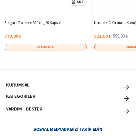
SKT
Solgar L-Tyrosine 500 mg 50 Kapsül
Nemolix C Yumurta Kabuğ
770,00 ₺
522,00 ₺
599,00 ₺
Birlikte Al
Birli
KURUMSAL
KATEGORİLER
YARDIM + DESTEK
SOSYAL MEDYADA BIZI TAKIP EDIN