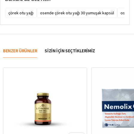
çörek otu yağı
osende çörek otu yağı 30 yumuşak kapsül
osende 
BENZER ÜRÜNLER
SIZIN IÇIN SEÇTIKLERIMIZ