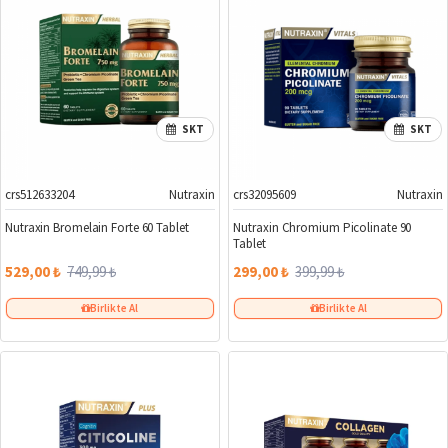
SKT
SKT
crs512633204
Nutraxin
crs32095609
Nutraxin
%29
%25
Nutraxin Bromelain Forte 60 Tablet
Nutraxin Chromium Picolinate 90
Tablet
529,00 ₺
749,99 ₺
299,00 ₺
399,99 ₺
Birlikte Al
Birlikte Al