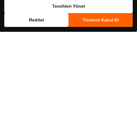
Birlikte Al
Birlikte Al
Tercihleri Yönet
Reddet
Tümünü Kabul Et
SKT
SKT
crs12631835
Nutraxin
crs512634713
Nutraxin
Nutraxin Iron Max Takviye Edici Gıda 30
Nutraxin Kids Multivitamin Mineral
Tablet
Şurup 150 ml
339,00 ₺
449,00 ₺
SKT
Birlikte Al
Birlikte Al