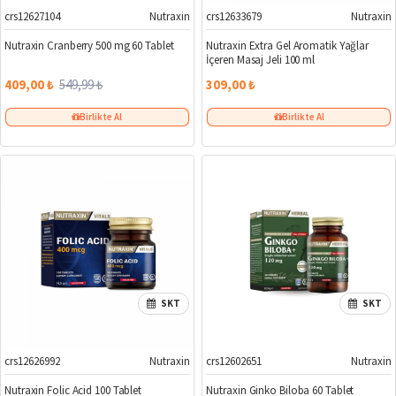
crs12627104
Nutraxin
crs12633679
Nutraxin
%26
Nutraxin Cranberry 500 mg 60 Tablet
Nutraxin Extra Gel Aromatik Yağlar
İçeren Masaj Jeli 100 ml
409,00 ₺
549,99 ₺
309,00 ₺
Birlikte Al
Birlikte Al
SKT
SKT
crs12626992
Nutraxin
crs12602651
Nutraxin
Nutraxin Folic Acid 100 Tablet
Nutraxin Ginko Biloba 60 Tablet