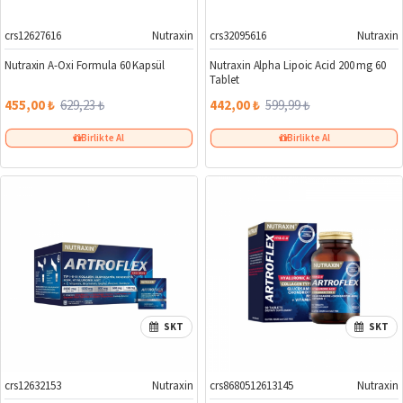
crs12627616
Nutraxin
crs32095616
Nutraxin
%28
%26
Nutraxin A-Oxi Formula 60 Kapsül
Nutraxin Alpha Lipoic Acid 200 mg 60
Tablet
455,00 ₺
629,23 ₺
442,00 ₺
599,99 ₺
Birlikte Al
Birlikte Al
SKT
SKT
crs12632153
Nutraxin
crs8680512613145
Nutraxin
%33
%29