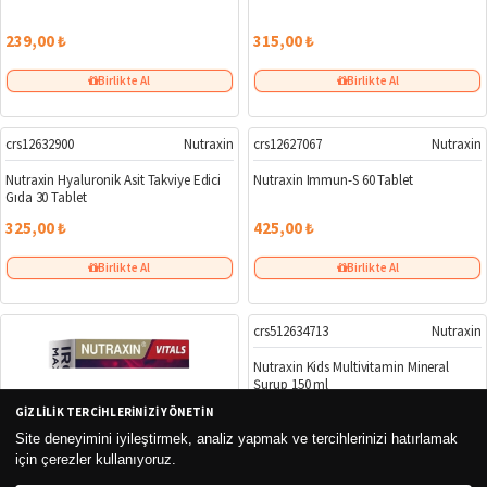
239,00 ₺
315,00 ₺
Birlikte Al
Birlikte Al
SKT
SKT
crs12632900
Nutraxin
crs12627067
Nutraxin
GIZLILIK TERCIHLERINIZI YÖNETIN
Nutraxin Hyaluronik Asit Takviye Edici
Nutraxin Immun-S 60 Tablet
Gıda 30 Tablet
Site deneyimini iyileştirmek, analiz yapmak ve tercihlerinizi hatırlamak
için çerezler kullanıyoruz.
325,00 ₺
425,00 ₺