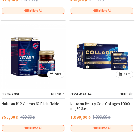
Birlikte Al
Birlikte Al
SKT
SKT
crs2627364
Nutraxin
crs512630814
Nutraxin
%29
%42
Nutraxin B12 Vitamin 60 Dilaltı Tablet
Nutraxin Beauty Gold Collagen 10000
mg 30 Saşe
355,00 ₺
499,99 ₺
1.099,00 ₺
1.899,99 ₺
Birlikte Al
Birlikte Al