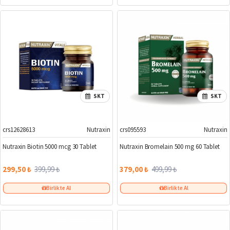
SKT
SKT
crs12628613
Nutraxin
crs095593
Nutraxin
%25
%24
Nutraxin Biotin 5000 mcg 30 Tablet
Nutraxin Bromelain 500 mg 60 Tablet
299,50 ₺
399,99 ₺
379,00 ₺
499,99 ₺
Birlikte Al
Birlikte Al