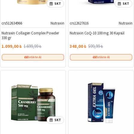
SKT
SKT
crs512634966
Nutraxin
crs12627616
Nutraxin
%35
%42
Nutraxin Collagen Complex Powder
Nutraxin CoQ-10 100 mg 30 Kapsül
330 gr
1.099,00 ₺
1.699,99 ₺
348,00 ₺
599,99 ₺
Birlikte Al
Birlikte Al
SKT