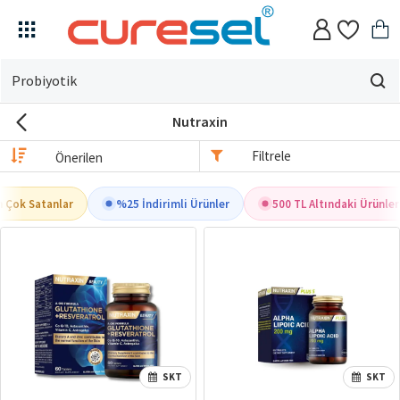
Evin
için
Nutraxin
ne
arıyorsun?
Filtrele
 Çok Satanlar
%25 İndirimli Ürünler
500 TL Altındaki Ürünler
SKT
SKT