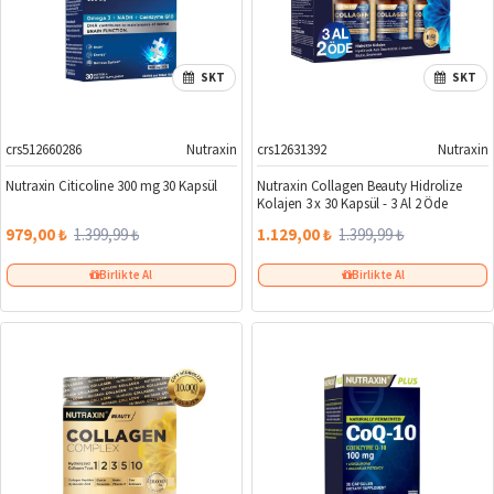
SKT
SKT
crs512660286
Nutraxin
crs12631392
Nutraxin
%30
%19
Nutraxin Citicoline 300 mg 30 Kapsül
Nutraxin Collagen Beauty Hidrolize
Kolajen 3 x 30 Kapsül - 3 Al 2 Öde
979,00 ₺
1.399,99 ₺
1.129,00 ₺
1.399,99 ₺
Birlikte Al
Birlikte Al