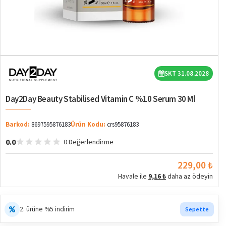
SKT 31.08.2028
Day2Day Beauty Stabilised Vitamin C %10 Serum 30 Ml
Barkod:
8697595876183
Ürün Kodu:
crs95876183
0.0
0 Değerlendirme
229,00 ₺
Havale ile
9,16 ₺
daha az ödeyin
2. ürüne %5 indirim
Sepette