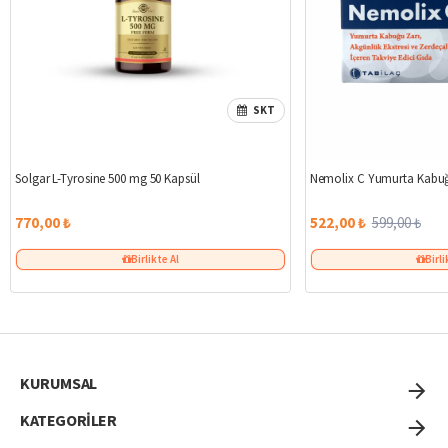
SKT
Solgar L-Tyrosine 500 mg 50 Kapsül
Nemolix C Yumurta Kabuğ
770,00 ₺
522,00 ₺
599,00 ₺
Birlikte Al
Birli
KURUMSAL
KATEGORİLER