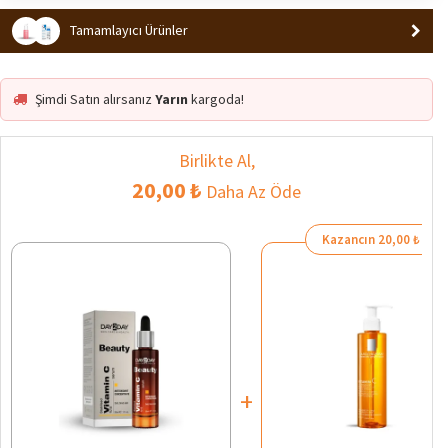
En Çok Ziyaret Edilen 2. Ürün
Trend
Tamamlayıcı Ürünler
Şimdi Satın alırsanız
Yarın
kargoda!
Birlikte Al,
20,00 ₺
Daha Az Öde
Kazancın 20,00 ₺
+