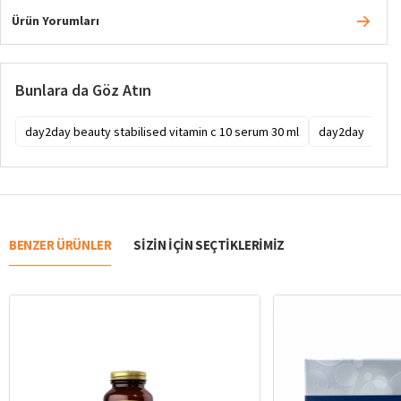
Ürün Yorumları
Bunlara da Göz Atın
day2day beauty stabilised vitamin c 10 serum 30 ml
day2day
da
BENZER ÜRÜNLER
SIZIN IÇIN SEÇTIKLERIMIZ