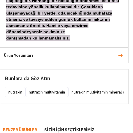
İ
laç değildir. Herhangi bir hastalığın önlenmesi ve direkt
tedavisine yönelik kullanılmamalıdır. Çocukların
ulaşamayacağı bir yerde, oda sıcaklığında muhafaza
etmeniz ve tavsiye edilen günlük kullanım miktarını
aşmamanız önerilir. Hamile veya emzirme
dönemindeyseniz hekiminize
danışmadan
kullanmamalısınız.
Ürün Yorumları
Bunlara da Göz Atın
nutraxin
nutraxin multivitamin
nutraxin multivitamin mineral ener
BENZER ÜRÜNLER
SIZIN IÇIN SEÇTIKLERIMIZ