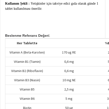
Kullanım Şekli :
Yetişkinler için takviye edici gıda olarak günde 1
tablet kullanılması önerilir.
Beslenme Referans Değeri:
Her Tablette
%
Vitamin A (Beta-Karoten)
170 ug RE
Vitamin B1 (Tiamin)
0,6 mg
Vitamin B2 (Riboflavin)
0,6 mg
Vitamin B3 (Niasin)
10 mg NE
Vitamin B5
2,5 mg
Vitamin B6
5 mg
3
Biotin
50 ug
1