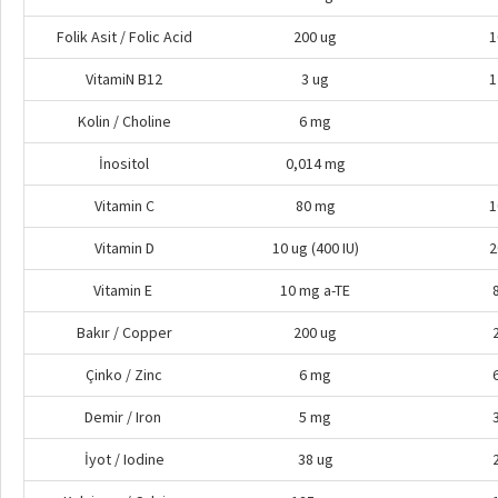
Folik Asit / Folic Acid
200 ug
1
VitamiN B12
3 ug
1
Kolin / Choline
6 mg
İnositol
0,014 mg
Vitamin C
80 mg
1
Vitamin D
10 ug (400 IU)
2
Vitamin E
10 mg a-TE
Bakır / Copper
200 ug
Çinko / Zinc
6 mg
Demir / Iron
5 mg
İyot / Iodine
38 ug