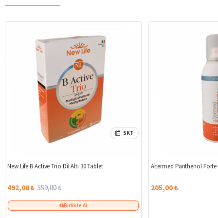
SKT
%12
New Life B Active Trio Dil Altı 30 Tablet
Altermed Panthenol Forte
492,00 ₺
559,00 ₺
205,00 ₺
Birlikte Al