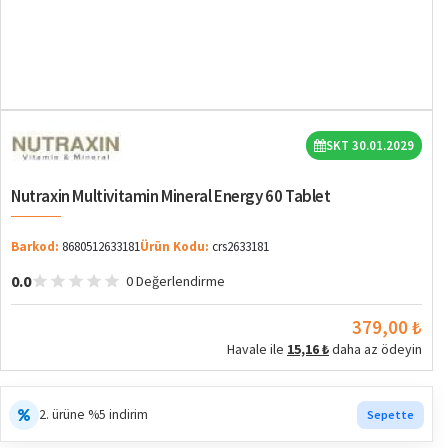
SKT 30.01.2029
Nutraxin Multivitamin Mineral Energy 60 Tablet
Barkod:
8680512633181
Ürün Kodu:
crs2633181
0.0
0 Değerlendirme
379,00 ₺
Havale ile
15,16 ₺
daha az ödeyin
2. ürüne %5 indirim
Sepette