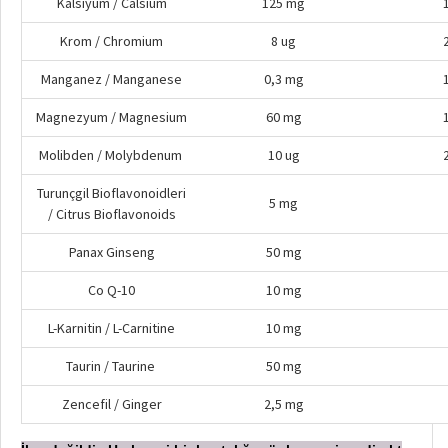
Kalsiyum / Calsium
125 mg
Krom / Chromium
8 ug
Manganez / Manganese
0,3 mg
Magnezyum / Magnesium
60 mg
Molibden / Molybdenum
10 ug
Turunçgil Bioflavonoidleri
5 mg
/ Citrus Bioflavonoids
Panax Ginseng
50 mg
Co Q-10
10 mg
L-Karnitin / L-Carnitine
10 mg
Taurin / Taurine
50 mg
Zencefil / Ginger
2,5 mg