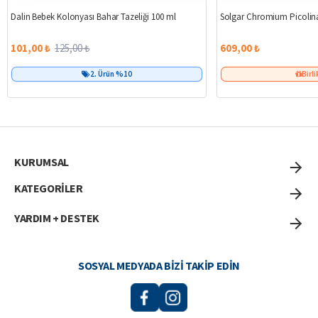
%19
Dalin Bebek Kolonyası Bahar Tazeliği 100 ml
Solgar Chromium Picolina
101,00 ₺
125,00 ₺
609,00 ₺
2. Ürün %10
Birli
KURUMSAL
KATEGORİLER
YARDIM + DESTEK
SOSYAL MEDYADA BIZI TAKIP EDIN