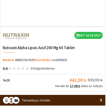
%26
SKT 30.09.2027
Nutraxin Alpha Lipoic Acid 200 Mg 60 Tablet
Barkod:
8680512627029
Ürün Kodu:
crs32095616
0.0
0 Değerlendirme
442,00 ₺
599,99 ₺
%26
Havale ile
17,68 ₺
daha az ödeyin
Tamamlayıcı Ürünler