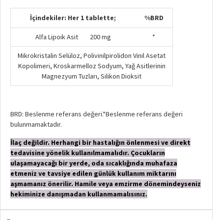
İçindekiler: Her 1 tablette;
%BRD
Alfa Lipoik Asit 200 mg
*
Mikrokristalin Selüloz, Polivinilpirolidon Vinil Asetat
Kopolimeri, Kroskarmelloz Sodyum, Yağ Asitlerinin
Magnezyum Tuzları, Silikon Dioksit
BRD: Beslenme referans değeri.
*Beslenme referans değeri
bulunmamaktadır.
İlaç değildir. Herhangi bir hastalığın önlenmesi ve direkt
tedavisine yönelik kullanılmamalıdır. Çocukların
ulaşamayacağı bir yerde, oda sıcaklığında muhafaza
etmeniz ve tavsiye edilen günlük kullanım miktarını
aşmamanız önerilir. Hamile veya emzirme dönemindeyseniz
hekiminize danışmadan kullanmamalısınız.