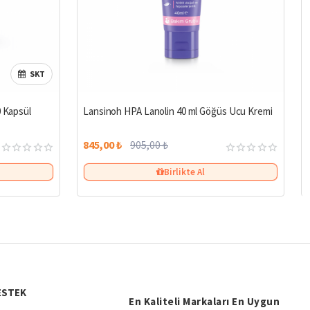
SKT
%7
0 Kapsül
Lansinoh HPA Lanolin 40 ml Göğüs Ucu Kremi
845,00 ₺
905,00 ₺
Birlikte Al
ESTEK
En Kaliteli Markaları En Uygun