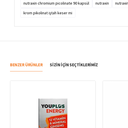
nutraxin chromium picolinate 90 kapsül
nutraxin
nutraxi
krom pikolinat iştah keser mi
BENZER ÜRÜNLER
SIZIN IÇIN SEÇTIKLERIMIZ