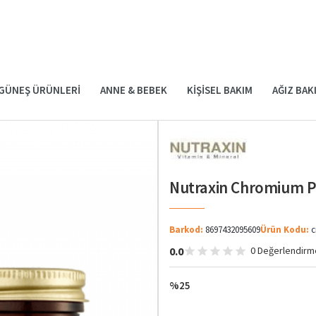
GÜNEŞ ÜRÜNLERI
ANNE & BEBEK
KIŞISEL BAKIM
AĞIZ BAK
Nutraxin Chromium Pi
Barkod:
8697432095609
Ürün Kodu:
c
0.0
0 Değerlendirm
%25