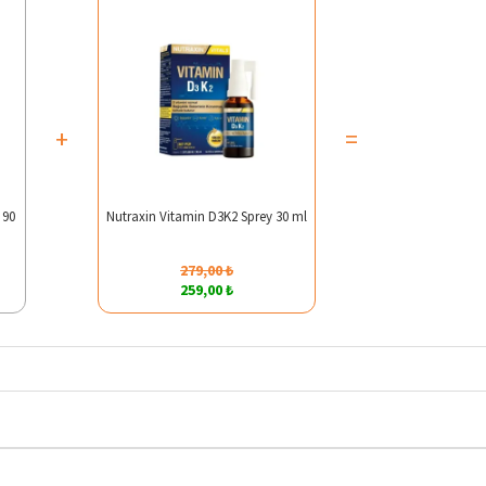
+
=
 90
Nutraxin Vitamin D3K2 Sprey 30 ml
279,00 ₺
259,00 ₺