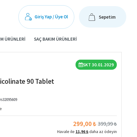
Giriş Yap / Üye Ol
Sepetim
IM ÜRÜNLERI
SAÇ BAKIM ÜRÜNLERI
SKT 30.01.2029
colinate 90 Tablet
rs32095609
e
299,00 ₺
399,99 ₺
Havale ile
11,96 ₺
daha az ödeyin