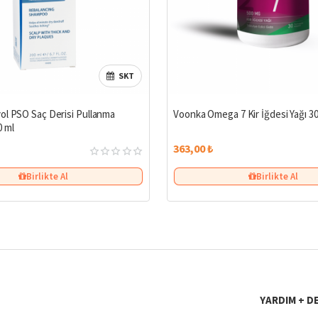
SKT
ol PSO Saç Derisi Pullanma
Voonka Omega 7 Kir İğdesi Yağı 3
 ml
363,00 ₺
Birlikte Al
Birlikte Al
YARDIM + D