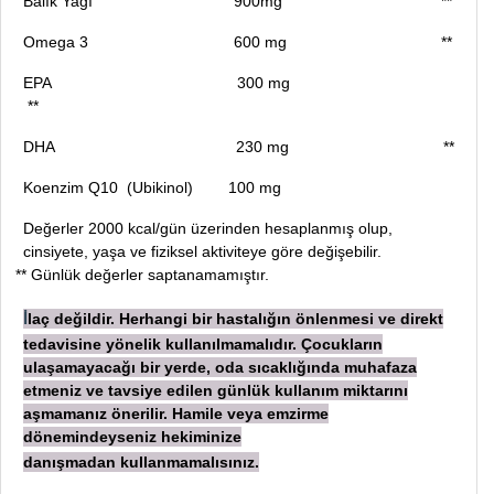
Balık Yağı 900mg **
Omega 3 600 mg **
EPA 300 mg
**
DHA 230 mg **
Koenzim Q10 (Ubikinol) 100 mg
Değerler 2000 kcal/gün üzerinden hesaplanmış olup,
cinsiyete, yaşa ve fiziksel aktiviteye göre değişebilir.
**
Günlük değerler saptanamamıştır.
laç değildir. Herhangi bir hastalığın önlenmesi ve direkt
İ
tedavisine yönelik kullanılmamalıdır. Çocukların
ulaşamayacağı bir yerde, oda sıcaklığında muhafaza
etmeniz ve tavsiye edilen günlük kullanım miktarını
aşmamanız önerilir. Hamile veya emzirme
dönemindeyseniz hekiminize
danışmadan
kullanmamalısınız.