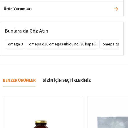
Ürün Yorumları
Bunlara da Göz Atın
omega 3
omepa q10 omega3 ubiquinol 30 kapsül
omepa q10
BENZER ÜRÜNLER
SIZIN IÇIN SEÇTIKLERIMIZ