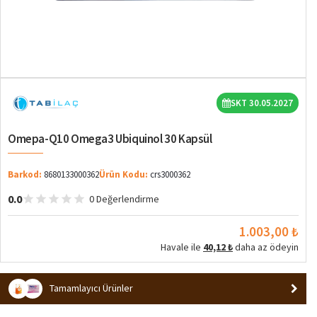
SKT 30.05.2027
Omepa-Q10 Omega3 Ubiquinol 30 Kapsül
Barkod:
8680133000362
Ürün Kodu:
crs3000362
0.0
0 Değerlendirme
1.003,00 ₺
Havale ile
40,12 ₺
daha az ödeyin
Tamamlayıcı Ürünler