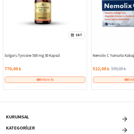
SKT
Solgar L-Tyrosine 500 mg 50 Kapsül
Nemolix C Yumurta Kabuğ
770,00 ₺
522,00 ₺
599,00 ₺
Birlikte Al
Birli
KURUMSAL
KATEGORİLER