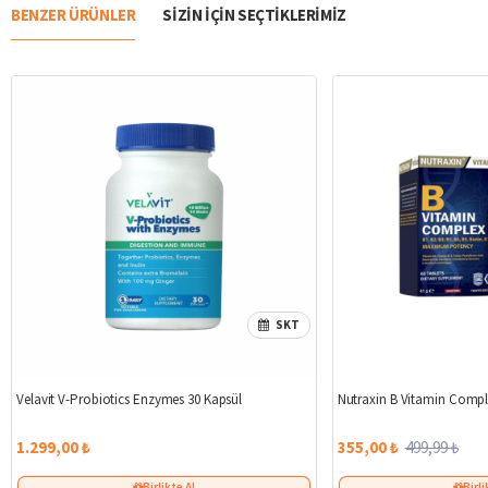
BENZER ÜRÜNLER
SIZIN IÇIN SEÇTIKLERIMIZ
SKT
Velavit V-Probiotics Enzymes 30 Kapsül
Nutraxin B Vitamin Compl
1.299,00 ₺
355,00 ₺
499,99 ₺
Birlikte Al
Birli