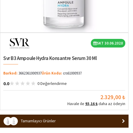
SKT 30.06.2028
Svr B3 Ampoule Hydra Konsantre Serum 30 Ml
Barkod:
3662361000937
Ürün Kodu:
crs61000937
0.0
0 Değerlendirme
2.329,00 ₺
Havale ile
93,16 ₺
daha az ödeyin
Tamamlayıcı Ürünler