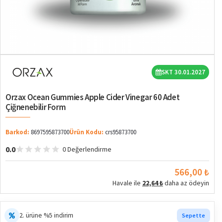
SKT 30.01.2027
Orzax Ocean Gummies Apple Cider Vinegar 60 Adet
Çiğnenebilir Form
Barkod:
8697595873700
Ürün Kodu:
crs95873700
0.0
0 Değerlendirme
566,00 ₺
Havale ile
22,64 ₺
daha az ödeyin
2. ürüne %5 indirim
Sepette