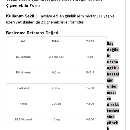
Çiğnenebilir Form
Tavsiye edilen günlük alım miktarı, 11 yaş ve
Kullanım Şekli :
üzeri yetişkinler için 2 çiğnenebilir jel formdur.
Beslenme Referans Değeri:
Adı
Miktarı
*BRD
İlaç
değild
ir.
B3 vitamini
2,4 mg NE*
%15
Herha
ngi bir
B6 vitamini
0,6 mg
%42,8
hastal
ığın
önlen
Folik Asit
400 uq
%200
mesi
ve
direkt
Krom
200 uq
%500
tedavi
sine
B12 Vitamini
5 uq
%200
yöneli
k