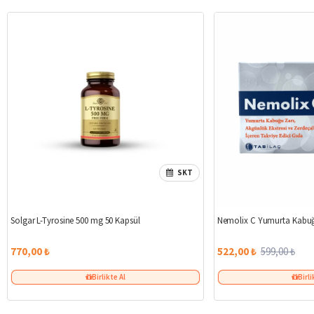
SKT
Solgar L-Tyrosine 500 mg 50 Kapsül
Nemolix C Yumurta Kabuğ
770,00 ₺
522,00 ₺
599,00 ₺
Birlikte Al
Birli