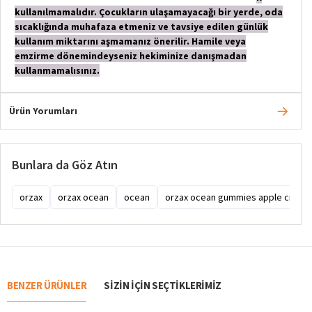
kullanılmamalıdır. Çocukların ulaşamayacağı bir yerde, oda
sıcaklığında muhafaza etmeniz ve tavsiye edilen günlük
kullanım miktarını aşmamanız önerilir. Hamile veya
emzirme dönemindeyseniz hekiminize danışmadan
kullanmamalısınız.
Ürün Yorumları
Bunlara da Göz Atın
orzax
orzax ocean
ocean
orzax ocean gummies apple cider 
BENZER ÜRÜNLER
SIZIN IÇIN SEÇTIKLERIMIZ