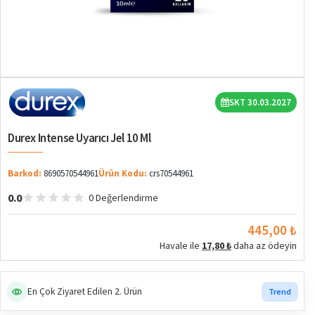
SKT 30.03.2027
Durex Intense Uyarıcı Jel 10 Ml
Barkod:
8690570544961
Ürün Kodu:
crs70544961
0.0
0 Değerlendirme
445,00 ₺
Havale ile
17,80 ₺
daha az ödeyin
En Çok Ziyaret Edilen 2. Ürün
Trend