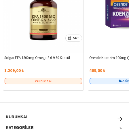
SKT
Solgar EFA 1300 mg Omega 3-6-9 60 Kapsül
Osende Koenzim 100mg Q
1.209,00 ₺
469,00 ₺
Birlikte Al
2. Ü
KURUMSAL
KATEGORİLER