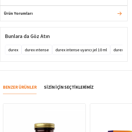
Ürün Yorumları
Bunlara da Göz Atın
durex
durex ıntense
durex intense uyarıcı jel 10 ml
durex inten
BENZER ÜRÜNLER
SIZIN IÇIN SEÇTIKLERIMIZ