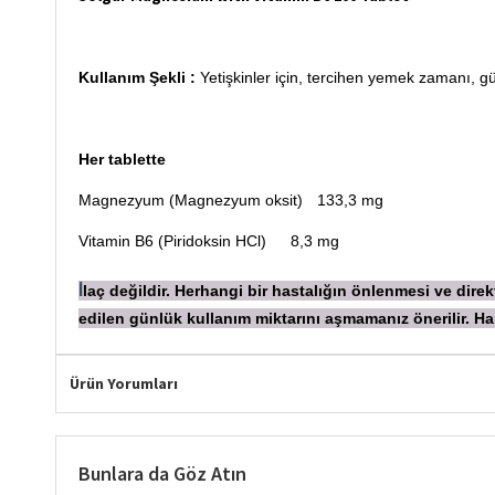
Kullanım Şekli :
Yetişkinler için, tercihen yemek zamanı, gün
Her tablette
Magnezyum (Magnezyum oksit)
133,3 mg
Vitamin B6 (Piridoksin HCl)
8,3 mg
laç değildir. Herhangi bir hastalığın önlenmesi ve dir
İ
edilen günlük kullanım miktarını aşmamanız önerilir.
Ürün Yorumları
Bunlara da Göz Atın