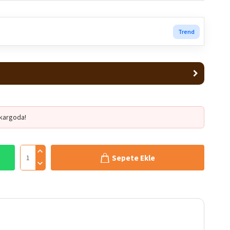
Trend
kargoda!
Sepete Ekle