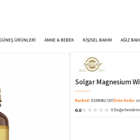
GÜNEŞ ÜRÜNLERI
ANNE & BEBEK
KIŞISEL BAKIM
AĞIZ BAK
Solgar Magnesium Wit
Barkod:
033984017207
Ürün Kodu:
cr
0.0
0 Değerlendirm