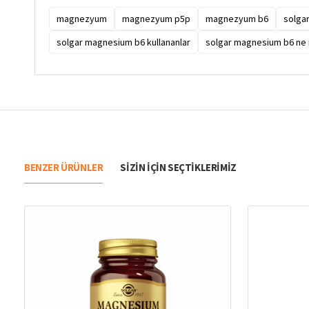
magnezyum
magnezyum p5p
magnezyum b6
solga
solgar magnesium b6 kullananlar
solgar magnesium b6 ne i
BENZER ÜRÜNLER
SIZIN IÇIN SEÇTIKLERIMIZ