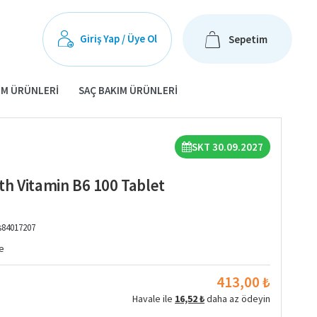
Giriş Yap / Üye Ol
Sepetim
IM ÜRÜNLERI
SAÇ BAKIM ÜRÜNLERI
SKT 30.09.2027
h Vitamin B6 100 Tablet
s84017207
e
413,00 ₺
Havale ile
16,52 ₺
daha az ödeyin