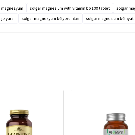
r magnezyum
solgar magnesium with vitamin b6 100 tablet
solgar mag
şe yarar
solgar magnezyum b6 yorumları
solgar magnesium b6 fiyat