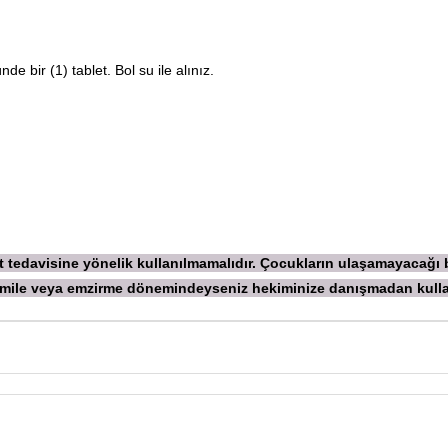
de bir (1) tablet. Bol su ile alınız.
ekt tedavisine yönelik kullanılmamalıdır. Çocukların ulaşamayacağı
 Hamile veya emzirme dönemindeyseniz hekiminize danışmadan
kull