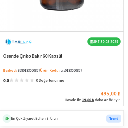
SKT 30.03.2029
Osende Çinko Bakır 60 Kapsül
Barkod:
8680133000867
Ürün Kodu:
crs0133000867
0.0
0 Değerlendirme
495,00 ₺
Havale ile
19,80 ₺
daha az ödeyin
En Çok Ziyaret Edilen 3. Ürün
Trend