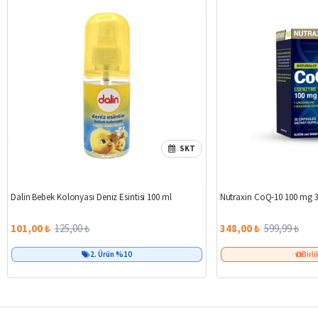
SKT
%19
Dalin Bebek Kolonyası Deniz Esintisi 100 ml
Nutraxin CoQ-10 100 mg 3
101,00 ₺
125,00 ₺
348,00 ₺
599,99 ₺
2. Ürün %10
Birli