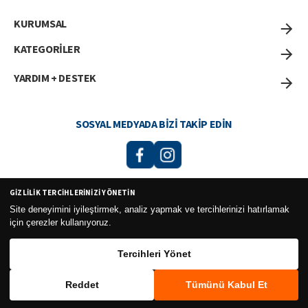
KURUMSAL
KATEGORİLER
YARDIM + DESTEK
SOSYAL MEDYADA BIZI TAKIP EDIN
GIZLILIK TERCIHLERINIZI YÖNETIN
Curesel Turizm Ticaret Limited Şirketi 2026 ©
Site deneyimini iyileştirmek, analiz yapmak ve tercihlerinizi hatırlamak
için çerezler kullanıyoruz.
Tercihleri Yönet
Reddet
Tümünü Kabul Et
WhatsApp
Sepete Ekle