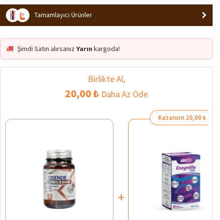
En Çok Satan 2. Ürün
Popüler
Tamamlayıcı Ürünler
Şimdi Satın alırsanız
Yarın
kargoda!
Birlikte Al,
20,00 ₺
Daha Az Öde
Kazancın 20,00 ₺
+