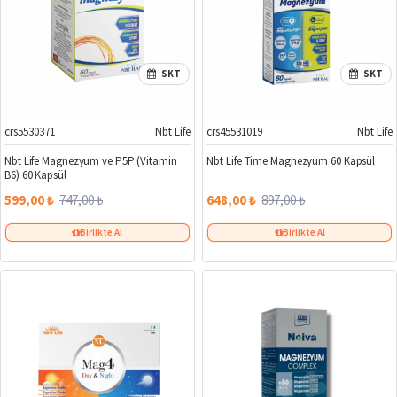
SKT
SKT
crs5530371
Nbt Life
crs45531019
Nbt Life
%20
%28
Nbt Life Magnezyum ve P5P (Vitamin
Nbt Life Time Magnezyum 60 Kapsül
B6) 60 Kapsül
599,00 ₺
747,00 ₺
648,00 ₺
897,00 ₺
Birlikte Al
Birlikte Al