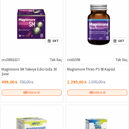
SKT
SKT
crs33001017
Tab İlaç
crs01598
Tab İlaç
%29
%19
Magnimore SM Takviye Edici Gıda 30
Magnimore Threo PS 90 Kapsül
Şase
499,00 ₺
700,00 ₺
1.299,00 ₺
1.599,00 ₺
Birlikte Al
Birlikte Al