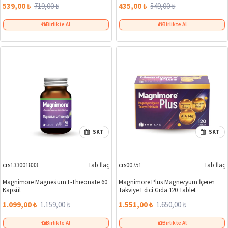
539,00 ₺
719,00 ₺
435,00 ₺
549,00 ₺
Birlikte Al
Birlikte Al
SKT
SKT
crs133001833
Tab İlaç
crs00751
Tab İlaç
%5
%6
Magnimore Magnesium L-Threonate 60
Magnimore Plus Magnezyum İçeren
Kapsül
Takviye Edici Gıda 120 Tablet
1.099,00 ₺
1.159,00 ₺
1.551,00 ₺
1.650,00 ₺
Birlikte Al
Birlikte Al