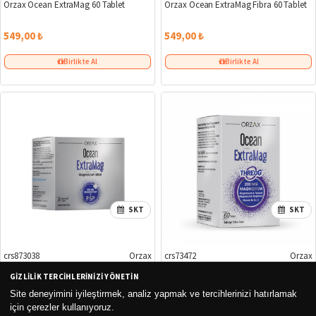
Orzax Ocean ExtraMag 60 Tablet
Orzax Ocean ExtraMag Fibra 60 Tablet
549,00 ₺
549,00 ₺
Birlikte Al
Birlikte Al
SKT
SKT
crs873038
Orzax
crs73472
Orzax
GIZLILIK TERCIHLERINIZI YÖNETIN
Orzax Ocean Extramag Magnezyum
Orzax Ocean Extramag Threog 200 mg
Sitrat Efervesan 30 Saşe
60 Tablet
Site deneyimini iyileştirmek, analiz yapmak ve tercihlerinizi hatırlamak
için çerezler kullanıyoruz.
633,00 ₺
775,00 ₺