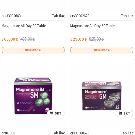
crs33002663
Tab İlaç
crs33002670
Tab İlaç
%26
%36
Magnimore All Day 30 Tablet
Magnimore All Day 60 Tablet
365,00 ₺
495,00 ₺
529,00 ₺
825,00 ₺
Birlikte Al
Birlikte Al
SKT
SKT
crs01000
Tab İlaç
crs33000676
Tab İlaç
%23
%27