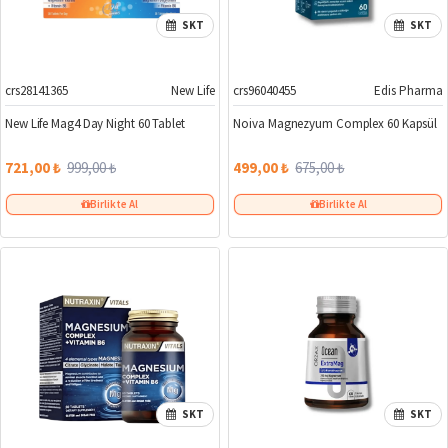
SKT
SKT
crs28141365
New Life
crs96040455
Edis Pharma
%28
%26
New Life Mag4 Day Night 60 Tablet
Noiva Magnezyum Complex 60 Kapsül
721,00 ₺
999,00 ₺
499,00 ₺
675,00 ₺
Birlikte Al
Birlikte Al
SKT
SKT