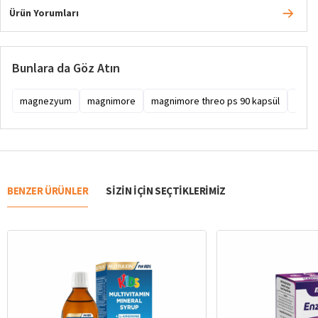
Ürün Yorumları
Bunlara da Göz Atın
magnezyum
magnimore
magnimore threo ps 90 kapsül
magni
BENZER ÜRÜNLER
SIZIN IÇIN SEÇTIKLERIMIZ