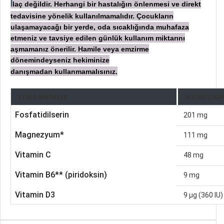
laç değildir. Herhangi bir hastalığın önlenmesi ve direkt
İ
tedavisine yönelik kullanılmamalıdır. Çocukların
ulaşamayacağı bir yerde, oda sıcaklığında muhafaza
etmeniz ve tavsiye edilen günlük kullanım miktarını
aşmamanız önerilir. Hamile veya emzirme
dönemindeyseniz hekiminize
danışmadan
kullanmamalısınız.
ETKEN MADDELER
MIKTAR (3 KA
Fosfatidilserin
201 mg
Magnezyum*
111 mg
Vitamin C
48 mg
Vitamin B6** (piridoksin)
9 mg
Vitamin D3
9 µg (360 IU)