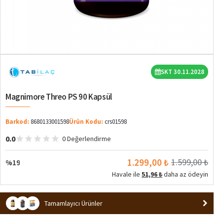
%19
SKT 30.11.2028
Magnimore Threo PS 90 Kapsül
Barkod:
8680133001598
Ürün Kodu:
crs01598
0.0
0 Değerlendirme
1.299,00 ₺
1.599,00 ₺
%19
Havale ile
51,96 ₺
daha az ödeyin
Tamamlayıcı Ürünler