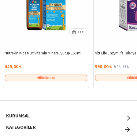
SKT
Nutraxin Kids Multivitamin Mineral Şurup 150 ml
Nbt Life Enzymlife Takviye
449,00 ₺
590,00 ₺
677,00 ₺
Birlikte Al
Birli
KURUMSAL
KATEGORİLER