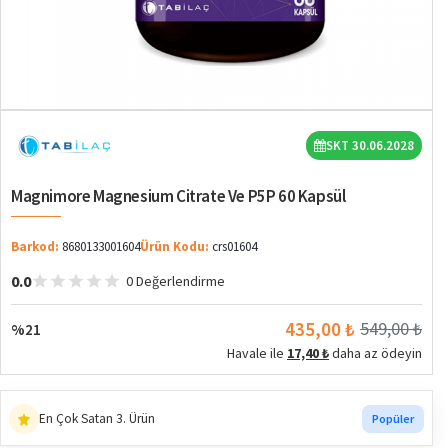
%21
SKT 30.06.2028
Magnimore Magnesium Citrate Ve P5P 60 Kapsül
Barkod:
8680133001604
Ürün Kodu:
crs01604
0.0
0 Değerlendirme
435,00 ₺
549,00 ₺
%21
Havale ile
17,40 ₺
daha az ödeyin
En Çok Satan 3. Ürün
Popüler