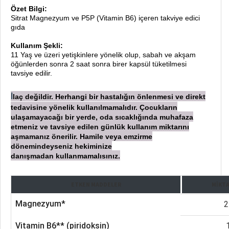
Özet Bilgi:
Sitrat Magnezyum ve P5P (Vitamin B6) içeren takviye edici
gıda
Kullanım Şekli:
11 Yaş ve üzeri yetişkinlere yönelik olup, sabah ve akşam
öğünlerden sonra 2 saat sonra birer kapsül tüketilmesi
tavsiye edilir.
laç değildir. Herhangi bir hastalığın önlenmesi ve direkt
İ
tedavisine yönelik kullanılmamalıdır. Çocukların
ulaşamayacağı bir yerde, oda sıcaklığında muhafaza
etmeniz ve tavsiye edilen günlük kullanım miktarını
aşmamanız önerilir. Hamile veya emzirme
dönemindeyseniz hekiminize
danışmadan
kullanmamalısınız.
ETKEN MADDELER
MIKTA
Magnezyum*
2
Vitamin B6** (piridoksin)