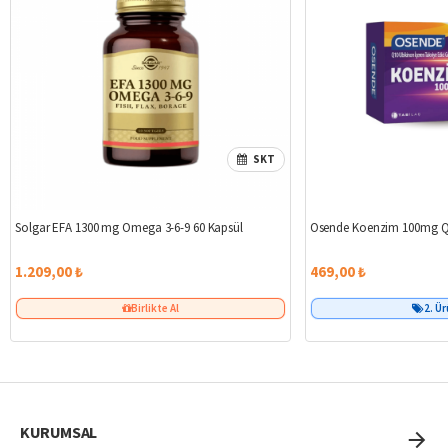
SKT
Solgar EFA 1300 mg Omega 3-6-9 60 Kapsül
Osende Koenzim 100mg Q
1.209,00 ₺
469,00 ₺
Birlikte Al
2. Ü
KURUMSAL