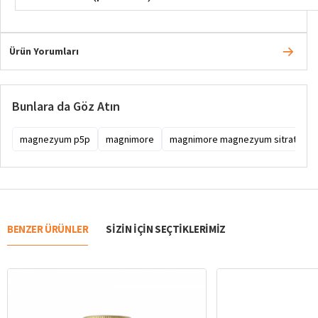
Ürün Yorumları
Bunlara da Göz Atın
magnezyum p5p
magnimore
magnimore magnezyum sitrat ve p5p
BENZER ÜRÜNLER
SIZIN IÇIN SEÇTIKLERIMIZ