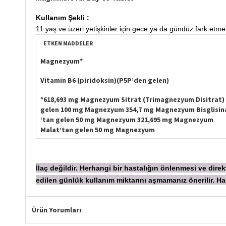
Kullanım Şekli :
11 yaş ve üzeri yetişkinler için gece ya da gündüz fark etme
ETKEN MADDELER
Magnezyum*
Vitamin B6 (piridoksin)(P5P’den gelen)
*618,693 mg Magnezyum Sitrat (Trimagnezyum Disitrat) 
gelen 100 mg Magnezyum 354,7 mg Magnezyum Bisglisin
‘tan gelen 50 mg Magnezyum 321,695 mg Magnezyum
Malat’tan gelen 50 mg Magnezyum
laç değildir. Herhangi bir hastalığın önlenmesi ve dir
İ
edilen günlük kullanım miktarını aşmamanız önerilir.
Ürün Yorumları