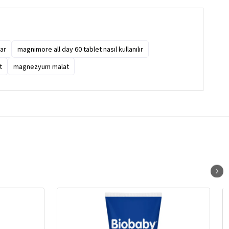
rar
magnimore all day 60 tablet nasıl kullanılır
t
magnezyum malat