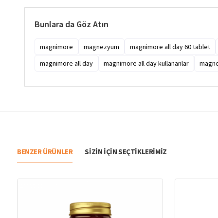
Bunlara da Göz Atın
magnimore
magnezyum
magnimore all day 60 tablet
magnimore all day
magnimore all day kullananlar
magne
BENZER ÜRÜNLER
SIZIN IÇIN SEÇTIKLERIMIZ