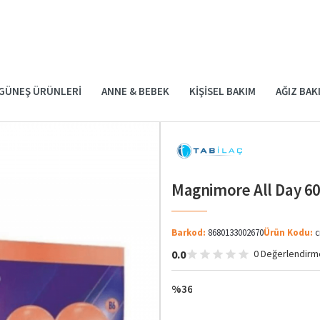
GÜNEŞ ÜRÜNLERI
ANNE & BEBEK
KIŞISEL BAKIM
AĞIZ BAK
Magnimore All Day 60
Barkod:
8680133002670
Ürün Kodu:
c
0.0
0 Değerlendirm
%36