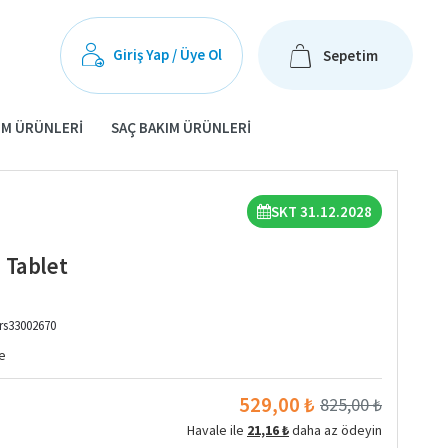
Giriş Yap / Üye Ol
Sepetim
IM ÜRÜNLERI
SAÇ BAKIM ÜRÜNLERI
SKT 31.12.2028
 Tablet
rs33002670
e
529,00 ₺
825,00 ₺
Havale ile
21,16 ₺
daha az ödeyin