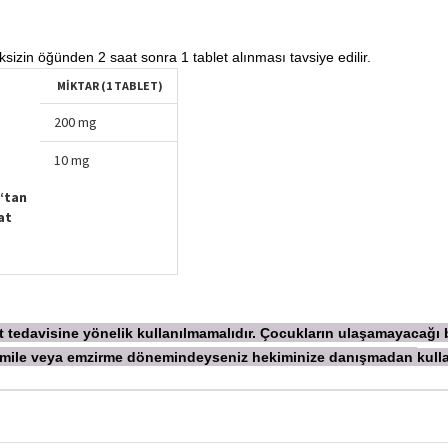
ksizin öğünden 2 saat sonra 1 tablet alınması tavsiye edilir.
MIKTAR (1 TABLET)
200 mg
10 mg
‘tan
at
ekt tedavisine yönelik kullanılmamalıdır. Çocukların ulaşamayacağı
 Hamile veya emzirme dönemindeyseniz hekiminize danışmadan
kull