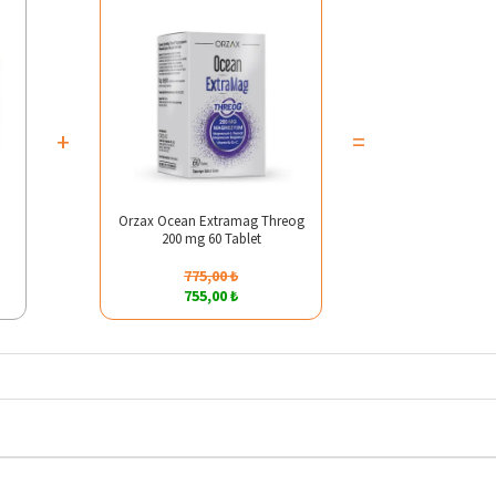
+
=
Orzax Ocean Extramag Threog
200 mg 60 Tablet
775,00 ₺
755,00 ₺