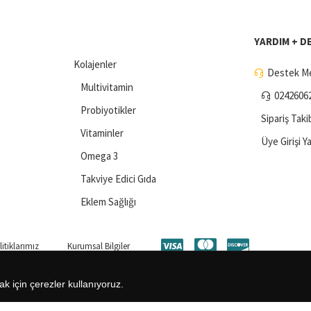
YARDIM + D
Kolajenler
Destek Me
Multivitamin
0242606
Probiyotikler
Sipariş Taki
Vitaminler
Üye Girişi Y
Omega 3
Takviye Edici Gıda
Eklem Sağlığı
itiklarımız
Kurumsal Bilgiler
ak için çerezler kullanıyoruz.