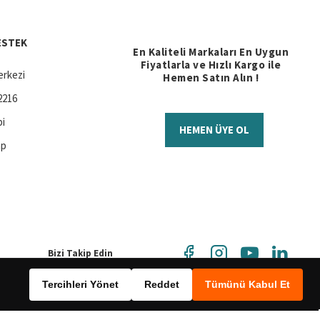
ESTEK
En Kaliteli Markaları En Uygun
Fiyatlarla ve Hızlı Kargo ile
rkezi
Hemen Satın Alın !
2216
bi
HEMEN ÜYE OL
ap
Bizi Takip Edin
Tercihleri Yönet
Reddet
Tümünü Kabul Et