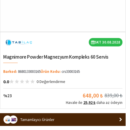
%23
SKT 30.08.2028
Magnimore Powder Magnezyum Kompleks 60 Servis
Barkod:
8680133003165
Ürün Kodu:
crs33003165
0.0
0 Değerlendirme
648,00 ₺
839,00 ₺
%23
Havale ile
25,92 ₺
daha az ödeyin
Tamamlayıcı Ürünler