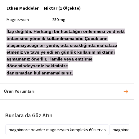
Etken Maddeler
Miktar (1 Ölçekte)
Magnezyum
250 mg
laç değildir. Herhangi bir hastalığın önlenmesi ve direkt
İ
tedavisine yönelik kullanılmamalıdır. Çocukların
ulaşamayacağı bir yerde, oda sıcaklığında muhafaza
etmeniz ve tavsiye edilen günlük kullanım miktarını
aşmamanız önerilir. Hamile veya emzirme
dönemindeyseniz hekiminize
danışmadan
kullanmamalısınız.
Ürün Yorumları
Bunlara da Göz Atın
magnimore powder magnezyum kompleks 60 servis
magnimore p