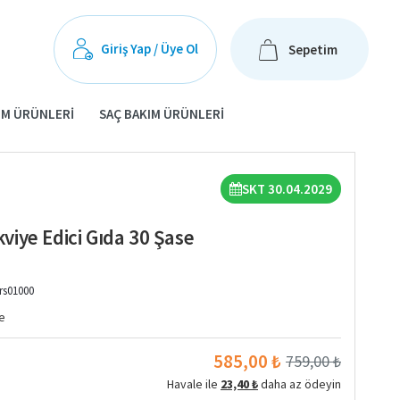
Giriş Yap / Üye Ol
Sepetim
IM ÜRÜNLERI
SAÇ BAKIM ÜRÜNLERI
SKT 30.04.2029
iye Edici Gıda 30 Şase
rs01000
e
585,00 ₺
759,00 ₺
Havale ile
23,40 ₺
daha az ödeyin