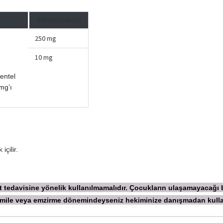
MIKTAR (1 SAŞE)
250 mg
10 mg
entel
mg’ı
çilir.
ekt tedavisine yönelik kullanılmamalıdır. Çocukların ulaşamayacağı
 Hamile veya emzirme dönemindeyseniz hekiminize danışmadan
kull