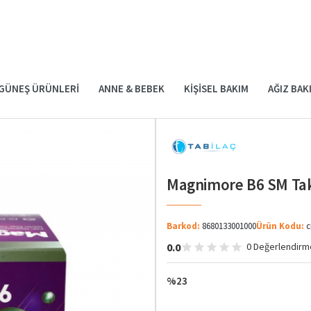
GÜNEŞ ÜRÜNLERI
ANNE & BEBEK
KIŞISEL BAKIM
AĞIZ BAK
Magnimore B6 SM Takv
Barkod:
8680133001000
Ürün Kodu:
c
0.0
0 Değerlendirm
%23