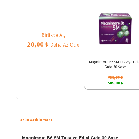
Birlikte Al,
20,00 ₺
Daha Az Öde
Magnimore B6 SM Takviye Edi
Gıda 30 Şase
759,00 ₺
585,00 ₺
Ürün Açıklaması
Magnimore B6 SM Takviye Edici Gıda 30 Şase