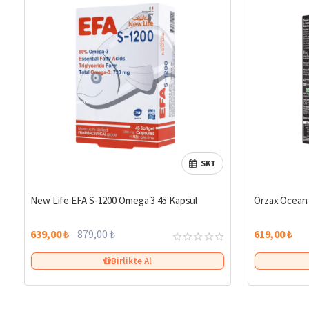
SKT
%27
New Life EFA S-1200 Omega 3 45 Kapsül
Orzax Ocean 
639,00 ₺
879,00 ₺
619,00 ₺
Birlikte Al