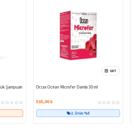
SKT
%14
Çok Satan
ünlük Şampuan
Orzax Ocean Microfer Damla 30 ml
535,00 ₺
2. Ürün %5