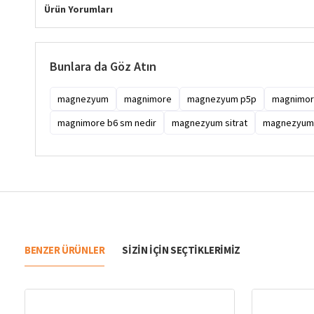
Ürün Yorumları
Bunlara da Göz Atın
magnezyum
magnimore
magnezyum p5p
magnimore
magnimore b6 sm nedir
magnezyum sitrat
magnezyum 
BENZER ÜRÜNLER
SIZIN IÇIN SEÇTIKLERIMIZ