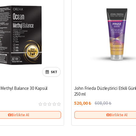
SKT
Methyl Balance 30 Kapsül
John Frieda Düzleştirici Etkili G
250 ml
520,00 ₺
608,00 ₺
Birlikte Al
Birlikte Al