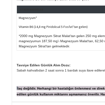
ETKEN MADDELER
Magnezyum*
Vitamin B6 (14,8 mg Piridoksal 5-Fosfat’tan gelen)
*2000 mg Magnezyum Sitrat Malat’tan gelen 250 mg elem
magnezyumun 187,50 mg’ı Magnezyum Malat'tan, 62,50 
Magnezyum Sitrat'tan gelmektedir.
Tavsiye Edilen Günlük Alım Dozu:
Sabah kahvaltıdan 2 saat sonra 1 bardak suya ilave edilerek i
laç değildir. Herhangi bir hastalığın önlenmesi ve dir
İ
edilen günlük kullanım miktarını aşmamanız önerilir.