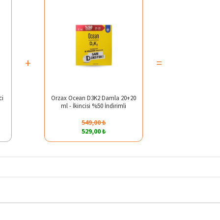
+
=
ci
Orzax Ocean D3K2 Damla 20+20
ml - İkincisi %50 İndirimli
549,00 ₺
529,00 ₺