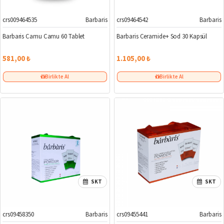
crs009464535
Barbaris
crs09464542
Barbaris
Barbaris Camu Camu 60 Tablet
Barbaris Ceramide+ Sod 30 Kapsül
581,00 ₺
1.105,00 ₺
Birlikte Al
Birlikte Al
SKT
SKT
crs09458350
Barbaris
crs09455441
Barbaris