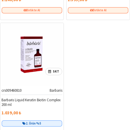
Birlikte Al
Birlikte Al
SKT
crs009460810
Barbaris
Barbaris Liquid Keratin Biotin Complex
200 ml
1.039,00 ₺
2. Ürün %5