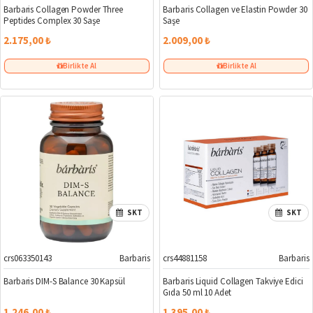
Barbaris Collagen Powder Three
Barbaris Collagen ve Elastin Powder 30
Peptides Complex 30 Saşe
Saşe
2.175,00 ₺
2.009,00 ₺
Birlikte Al
Birlikte Al
SKT
SKT
crs063350143
Barbaris
crs44881158
Barbaris
Barbaris DIM-S Balance 30 Kapsül
Barbaris Liquid Collagen Takviye Edici
Gıda 50 ml 10 Adet
1.246,00 ₺
1.395,00 ₺