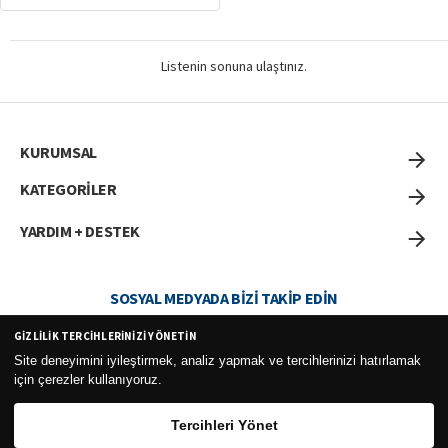
Listenin sonuna ulaştınız.
KURUMSAL
KATEGORİLER
YARDIM + DESTEK
SOSYAL MEDYADA BIZI TAKIP EDIN
GIZLILIK TERCIHLERINIZI YÖNETIN
Site deneyimini iyileştirmek, analiz yapmak ve tercihlerinizi hatırlamak
için çerezler kullanıyoruz.
Curesel Turizm Ticaret Limited Şirketi 2026 ©
Tercihleri Yönet