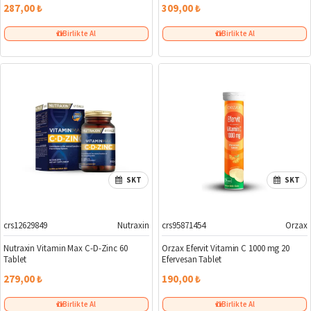
Bu bilgiler genel bilgilendirme amaçlıdır. Takviye edici gıdalar ilaç değildir ve
287,00 ₺
309,00 ₺
hastalıkların tedavisinde kullanılmaz. C vitamini takviyesi kullanmadan önce
mutlaka doktorunuza veya eczacınıza danışınız.
Birlikte Al
Birlikte Al
SKT
SKT
crs12629849
Nutraxin
crs95871454
Orzax
Nutraxin Vitamin Max C-D-Zinc 60
Orzax Efervit Vitamin C 1000 mg 20
Tablet
Efervesan Tablet
279,00 ₺
190,00 ₺
Birlikte Al
Birlikte Al