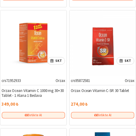
SKT
SKT
crs71952933
Orzax
crs95872581
Orzax
Orzax Ocean Vitamin C 1000 mg 30+30
Orzax Ocean Vitamin C-SR 30 Tablet
Tablet - 1 Alana 1 Bedava
349,00 ₺
274,00 ₺
Birlikte Al
Birlikte Al