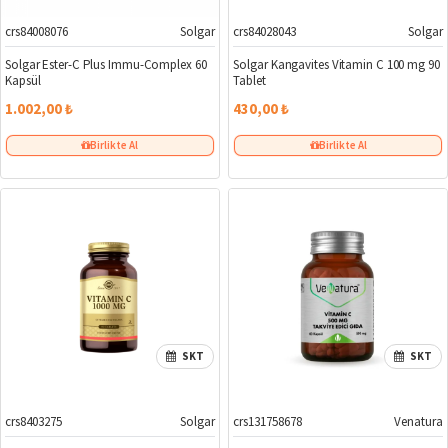
crs84008076
Solgar
crs84028043
Solgar
Solgar Ester-C Plus Immu-Complex 60
Solgar Kangavites Vitamin C 100 mg 90
Kapsül
Tablet
1.002,00 ₺
430,00 ₺
Birlikte Al
Birlikte Al
SKT
SKT
crs8403275
Solgar
crs131758678
Venatura