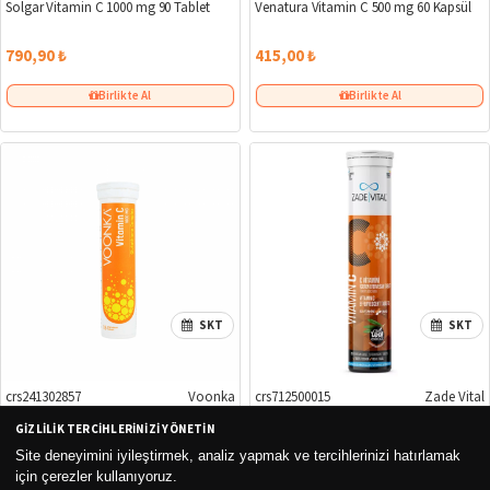
Solgar Vitamin C 1000 mg 90 Tablet
Venatura Vitamin C 500 mg 60 Kapsül
790,90 ₺
415,00 ₺
Birlikte Al
Birlikte Al
SKT
SKT
crs241302857
Voonka
crs712500015
Zade Vital
GIZLILIK TERCIHLERINIZI YÖNETIN
Voonka Vitamin C Glutathione
Zade Vital C Vitamini 20 Efervesan
Complex 15 Efervesan Tablet
Tablet
Site deneyimini iyileştirmek, analiz yapmak ve tercihlerinizi hatırlamak
için çerezler kullanıyoruz.
189,00 ₺
279,00 ₺