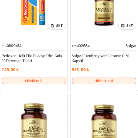
SKT
SKT
crs46020454
crs4009554
Solgar
Redoxon Üçlü Etki Takviye Edici Gıda
Solgar Cranberry With Vitamin C 60
30 Efervesan Tablet
Kapsül
749,00 ₺
583,00 ₺
Birlikte Al
Birlikte Al