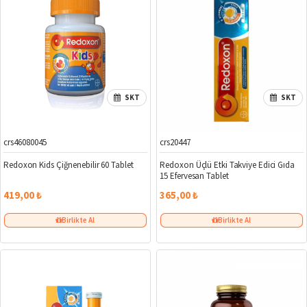
SKT
SKT
crs46080045
crs20447
Redoxon Kids Çiğnenebilir 60 Tablet
Redoxon Üçlü Etki Takviye Edici Gıda
15 Efervesan Tablet
419,00 ₺
365,00 ₺
Birlikte Al
Birlikte Al