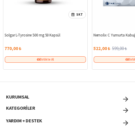
SKT
Solgar L-Tyrosine 500 mg 50 Kapsül
Nemolix C Yumurta Kabuğ
770,00 ₺
522,00 ₺
599,00 ₺
Birlikte Al
Birli
KURUMSAL
KATEGORİLER
YARDIM + DESTEK