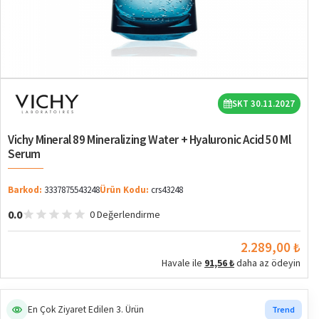
SKT 30.11.2027
Vichy Mineral 89 Mineralizing Water + Hyaluronic Acid 50 Ml
Serum
Barkod:
3337875543248
Ürün Kodu:
crs43248
0.0
0 Değerlendirme
2.289,00 ₺
Havale ile
91,56 ₺
daha az ödeyin
En Çok Ziyaret Edilen 3. Ürün
Trend