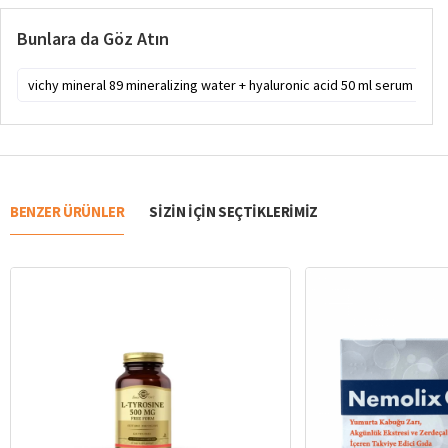
Bunlara da Göz Atın
vichy mineral 89 mineralizing water + hyaluronic acid 50 ml serum
vi
BENZER ÜRÜNLER
SIZIN IÇIN SEÇTIKLERIMIZ