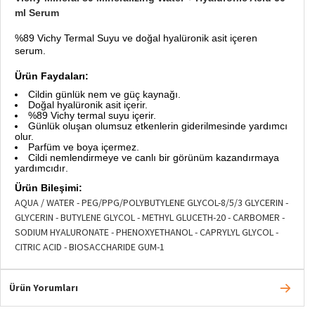
ml Serum
%89 Vichy Termal Suyu ve doğal hyalüronik asit içeren
serum.
Ürün Faydaları:
Cildin günlük nem ve güç kaynağı.
Doğal hyalüronik asit içerir.
%89 Vichy termal suyu içerir.
Günlük oluşan olumsuz etkenlerin giderilmesinde yardımcı
olur.
Parfüm ve boya içermez.
Cildi nemlendirmeye ve canlı bir görünüm kazandırmaya
yardımcıdır
.
Ürün Bileşimi:
AQUA / WATER - PEG/PPG/POLYBUTYLENE GLYCOL-8/5/3 GLYCERIN -
GLYCERIN - BUTYLENE GLYCOL - METHYL GLUCETH-20 - CARBOMER -
SODIUM HYALURONATE - PHENOXYETHANOL - CAPRYLYL GLYCOL -
CITRIC ACID - BIOSACCHARIDE GUM-1
Ürün Yorumları