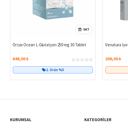
SKT
Orzax Ocean L-Glutatyon 250 mg 30 Tablet
Venatura İyo
648,00 ₺
206,00 ₺
2. Ürün %5
KURUMSAL
KATEGORILER