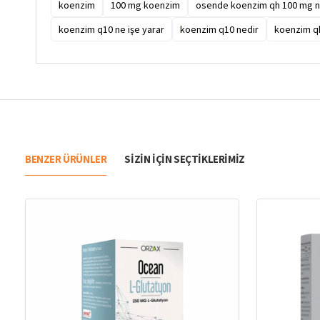
koenzim
100 mg koenzim
osende koenzim qh 100 mg ne
koenzim q10 ne işe yarar
koenzim q10 nedir
koenzim q
BENZER ÜRÜNLER
SIZIN IÇIN SEÇTIKLERIMIZ