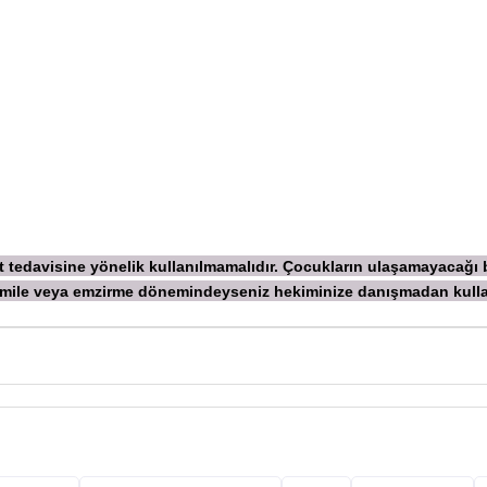
ekt tedavisine yönelik kullanılmamalıdır. Çocukların ulaşamayacağı
 Hamile veya emzirme dönemindeyseniz hekiminize danışmadan
kull