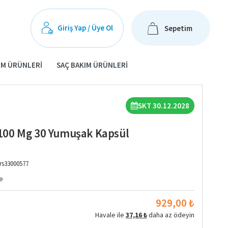
Giriş Yap / Üye Ol
Sepetim
IM ÜRÜNLERI
SAÇ BAKIM ÜRÜNLERI
SKT 30.12.2028
100 Mg 30 Yumuşak Kapsül
rs33000577
e
929,00 ₺
Havale ile
37,16 ₺
daha az ödeyin