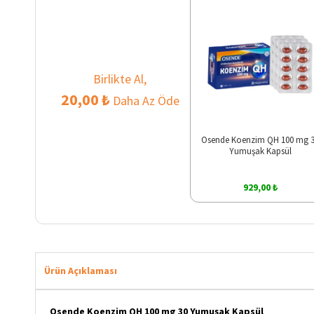
Birlikte Al,
20,00 ₺
Daha Az Öde
Osende Koenzim QH 100 mg 
Yumuşak Kapsül
929,00 ₺
Ürün Açıklaması
Osende Koenzim QH 100 mg 30 Yumuşak Kapsül