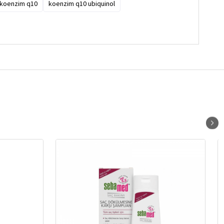
koenzim q10
koenzim q10 ubiquinol