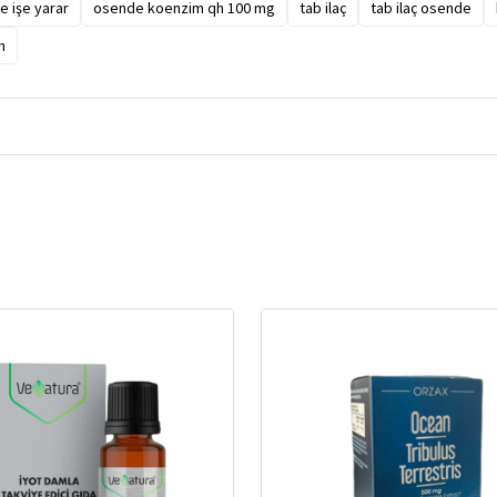
 işe yarar
osende koenzim qh 100 mg
tab ilaç
tab ilaç osende
h