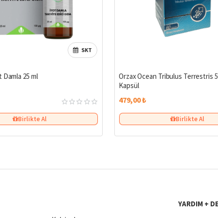
SKT
Çok Satan
t Damla 25 ml
Orzax Ocean Tribulus Terrestris 
Kapsül
479,00 ₺
Birlikte Al
Birlikte Al
YARDIM + D