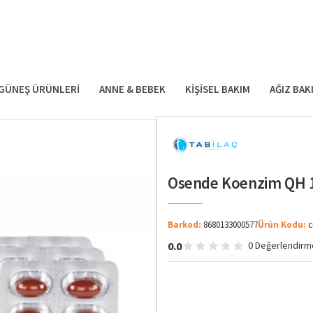
GÜNEŞ ÜRÜNLERI
ANNE & BEBEK
KIŞISEL BAKIM
AĞIZ BAK
Osende Koenzim QH 
Barkod:
8680133000577
Ürün Kodu:
c
0.0
0 Değerlendirm