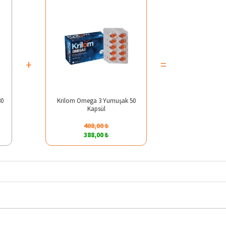
+
=
30
Krilom Omega 3 Yumuşak 50
Kapsül
408,00 ₺
388,00 ₺