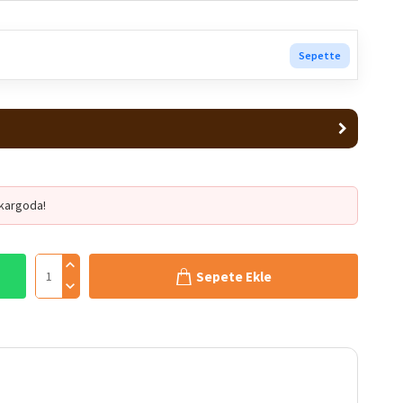
Sepette
kargoda!
Sepete Ekle