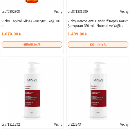
crs75892308
Vichy
crs871331290
Vichy
Vichy Capital Güneş Koruyucu Yağ 200
Vichy Dercos Anti Dandruff Kepek Karşıtı
ml
Şampuan 390 ml - Normal ve Yağlı
Saçlar
1.070,00 ₺
1.499,00 ₺
Birlikte Al
Birlikte Al
crs71311292
Vichy
crs22243
Vichy