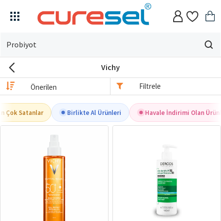
Evin
için
Vichy
ne
arıyorsun?
Filtrele
n Çok Satanlar
Birlikte Al Ürünleri
Havale İndirimi Olan Ürünl