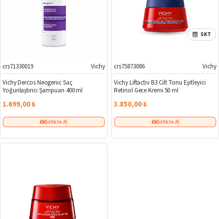
SKT
crs71330019
Vichy
crs75873086
Vichy
Vichy Dercos Neogenic Saç
Vichy Liftactiv B3 Cilt Tonu Eşitleyici
Yoğunlaştırıcı Şampuan 400 ml
Retinol Gece Kremi 50 ml
1.699,00 ₺
3.850,00 ₺
Birlikte Al
Birlikte Al