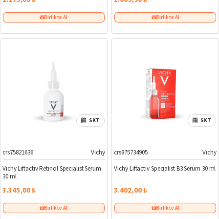
Birlikte Al
Birlikte Al
SKT
SKT
crs75821636
Vichy
crs875734905
Vichy
Vichy Liftactiv Retinol Specialist Serum
Vichy Liftactiv Specialist B3 Serum 30 ml
30 ml
3.345,00 ₺
3.402,00 ₺
Birlikte Al
Birlikte Al