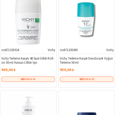
crs871320324
Vichy
crs871320300
Vichy
Vichy Terleme Karşıtı 48 Saat Etkili Roll-
Vichy Terleme Karşıtı Deodorant Yoğun
on 50 ml Hassas Ciltler İçin
Terleme 50 ml
969,00 ₺
959,00 ₺
Birlikte Al
Birlikte Al