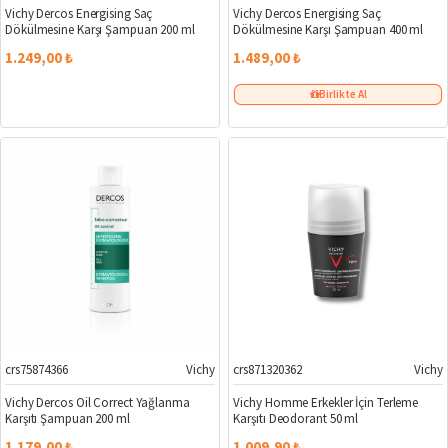
Vichy Dercos Energising Saç
Vichy Dercos Energising Saç
Dökülmesine Karşı Şampuan 200 ml
Dökülmesine Karşı Şampuan 400 ml
1.249,00 ₺
1.489,00 ₺
Birlikte Al
crs75874366
Vichy
crs871320362
Vichy
Yeni
Vichy Dercos Oil Correct Yağlanma
Vichy Homme Erkekler İçin Terleme
Karşıtı Şampuan 200 ml
Karşıtı Deodorant 50 ml
1.179,00 ₺
1.009,90 ₺