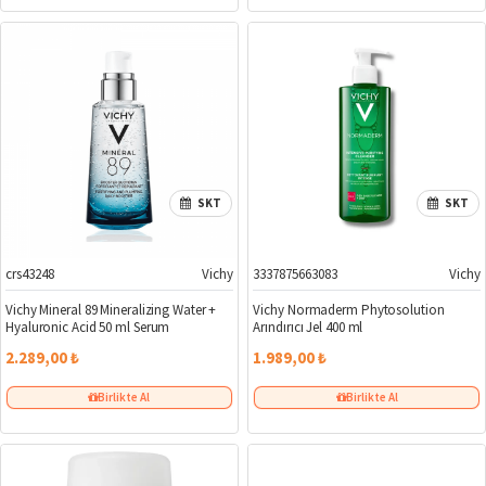
SKT
SKT
crs43248
Vichy
3337875663083
Vichy
Yeni
Vichy Mineral 89 Mineralizing Water +
Vichy Normaderm Phytosolution
Hyaluronic Acid 50 ml Serum
Arındırıcı Jel 400 ml
2.289,00 ₺
1.989,00 ₺
Birlikte Al
Birlikte Al