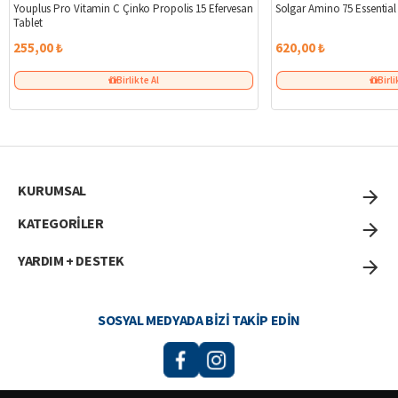
Youplus Pro Vitamin C Çinko Propolis 15 Efervesan
Solgar Amino 75 Essentia
Tablet
255,00 ₺
620,00 ₺
Birlikte Al
Birli
KURUMSAL
KATEGORİLER
YARDIM + DESTEK
SOSYAL MEDYADA BIZI TAKIP EDIN