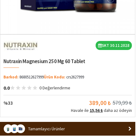
%33
SKT 30.11.2028
Nutraxin Magnesium 250 Mg 60 Tablet
Barkod:
8680512627999
Ürün Kodu:
crs2627999
0.0
0 Değerlendirme
389,00 ₺
579,99 ₺
%33
Havale ile
15,56 ₺
daha az ödeyin
Tamamlayıcı Ürünler