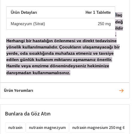
Ürün Detayları
Her 1 Tablette
laç
İ
değ
Magnezyum (Sitrat)
250 mg
ildir
.
Herhangi bir hastalığın önlenmesi ve direkt tedavisine
yönelik kullanılmamalıdır. Çocukların ulaşamayacağı bir
yerde, oda sıcaklığında muhafaza etmeniz ve tavsiye
edilen günlük kullanım miktarını aşmamanız önerilir.
Hamile veya emzirme dönemindeyseniz hekiminize
danışmadan
kullanmamalısınız.
Ürün Yorumları
Bunlara da Göz Atın
nutraxin
nutraxin magnezyum
nutraxin magnesium 250 mg 60 tab