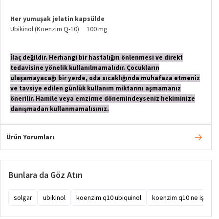
Her yumuşak jelatin kapsülde
Ubikinol (Koenzim Q-10) 100 mg
İlaç değildir. Herhangi bir hastalığın önlenmesi ve direkt
tedavisine yönelik kullanılmamalıdır. Çocukların
ulaşamayacağı bir yerde, oda sıcaklığında muhafaza etmeniz
ve tavsiye edilen günlük kullanım miktarını aşmamanız
önerilir. Hamile veya emzirme dönemindeyseniz hekiminize
danışmadan kullanmamalısınız.
Ürün Yorumları
Bunlara da Göz Atın
solgar
ubikinol
koenzim q10 ubiquinol
koenzim q10 ne işe yar