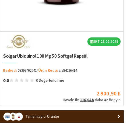
SKT 28.02.2029
Solgar Ubiquinol 100 Mg 50 Softgel Kapsül
Barkod:
033984026414
Ürün Kodu:
crs84026414
0.0
0 Değerlendirme
2.900,90 ₺
Havale ile
116,04 ₺
daha az ödeyin
Tamamlayıcı Ürünler