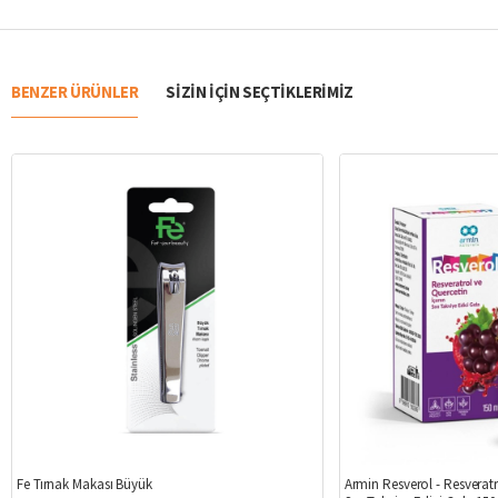
BENZER ÜRÜNLER
SIZIN IÇIN SEÇTIKLERIMIZ
%6
Fe Tırnak Makası Büyük
Armin Resverol - Resveratr