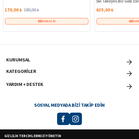
Sıvı Takviye Edici Gıda 150
170,00 ₺
180,00 ₺
635,00 ₺
Birlikte Al
Birli
KURUMSAL
KATEGORİLER
YARDIM + DESTEK
SOSYAL MEDYADA BIZI TAKIP EDIN
GIZLILIK TERCIHLERINIZI YÖNETIN