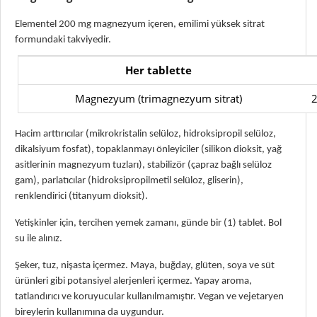
Elementel 200 mg magnezyum içeren, emilimi yüksek sitrat
formundaki takviyedir.
Her tablette
Magnezyum (trimagnezyum sitrat)
Hacim arttırıcılar (mikrokristalin selüloz, hidroksipropil selüloz,
dikalsiyum fosfat), topaklanmayı önleyiciler (silikon dioksit, yağ
asitlerinin magnezyum tuzları), stabilizör (çapraz bağlı selüloz
gam), parlatıcılar (hidroksipropilmetil selüloz, gliserin),
renklendirici (titanyum dioksit).
Yetişkinler için, tercihen yemek zamanı, günde bir (1) tablet. Bol
su ile alınız.
Şeker, tuz, nişasta içermez. Maya, buğday, glüten, soya ve süt
ürünleri gibi potansiyel alerjenleri içermez. Yapay aroma,
tatlandırıcı ve koruyucular kullanılmamıştır. Vegan ve vejetaryen
bireylerin kullanımına da uygundur.