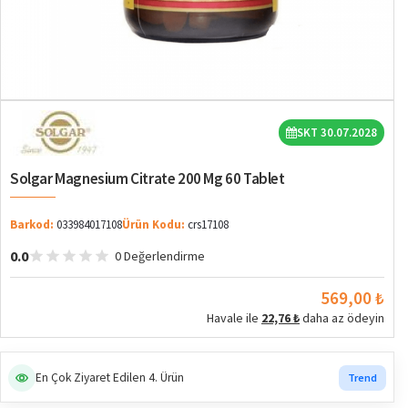
SKT 30.07.2028
Solgar Magnesium Citrate 200 Mg 60 Tablet
Barkod:
033984017108
Ürün Kodu:
crs17108
0.0
0 Değerlendirme
569,00 ₺
Havale ile
22,76 ₺
daha az ödeyin
En Çok Ziyaret Edilen 4. Ürün
Trend