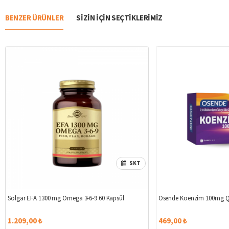
BENZER ÜRÜNLER
SIZIN IÇIN SEÇTIKLERIMIZ
SKT
Solgar EFA 1300 mg Omega 3-6-9 60 Kapsül
Osende Koenzim 100mg Q
1.209,00 ₺
469,00 ₺