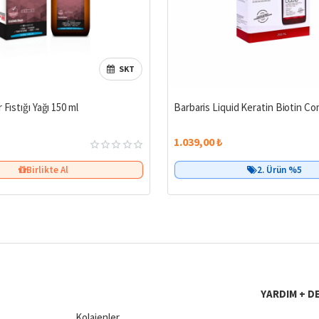
SKT
 Fıstığı Yağı 150 ml
Barbaris Liquid Keratin Biotin Co
1.039,00 ₺
Birlikte Al
2. Ürün %5
YARDIM + D
Kolajenler