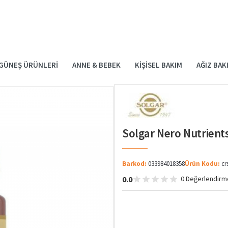
GÜNEŞ ÜRÜNLERI
ANNE & BEBEK
KIŞISEL BAKIM
AĞIZ BAK
Solgar Nero Nutrient
Barkod:
033984018358
Ürün Kodu:
cr
0.0
0 Değerlendirm