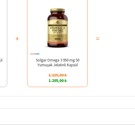
+
=
ül
Solgar Omega 3 950 mg 50
Yumuşak Jelatinli Kapsül
1.225,00 ₺
1.205,00 ₺