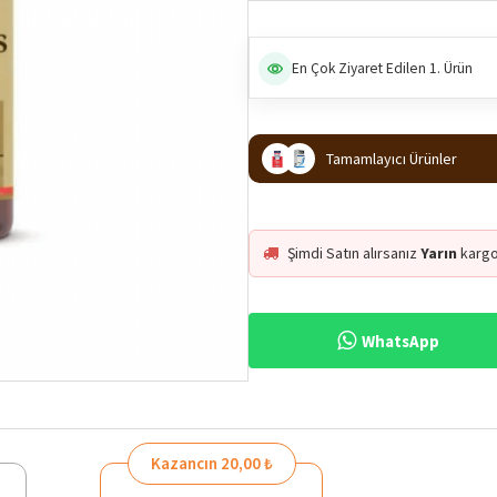
En Çok Ziyaret Edilen 1. Ürün
Tamamlayıcı Ürünler
Şimdi Satın alırsanız
Yarın
kargo
WhatsApp
Kazancın 20,00 ₺