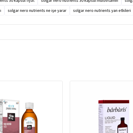
ents 30 kapsül fiyat
solgar nero nutrients 30 kapsül multivitamin
solg
ı
solgar nero nutrients ne işe yarar
solgar nero nutrients yan etkileri