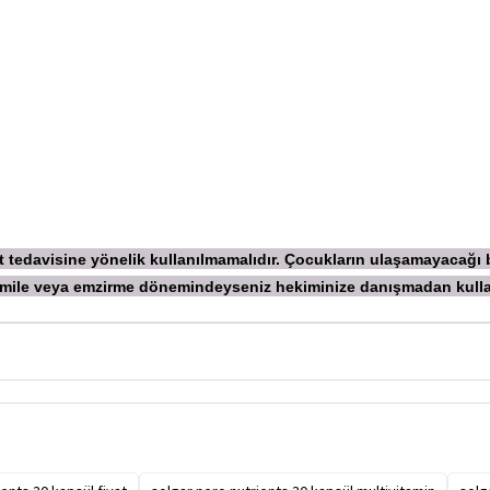
ekt tedavisine yönelik kullanılmamalıdır. Çocukların ulaşamayacağı
 Hamile veya emzirme dönemindeyseniz hekiminize danışmadan
kull