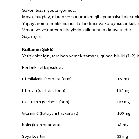
Şeker, tuz, nişasta içermez.
Maya, buğday, glüten ve süt ürünleri gibi potansiyel alerjenl
Yapay aroma, renklendirici, tatlandırıcı ve koruyucular kulla
​Vegan ve vejetaryen bireylerin kullanımına da uygundur.
Soya içerir.
Kullanım Şekli:
Yetişkinler için, tercihen yemek zamanı, günde bir-iki (1-2) ka
Her bitkisel kapsülde :
L-fenilalanin (serbest form) 167mg
L-Tirozin (serbest form) 167 mg
L-Glutamin (serbest form) 167 mg
Vitamin C (kalsiyum l-askorbat) 100 mg
Kolin (kolin bitartarat) 41 mg
Soya Lesitini 33 mg