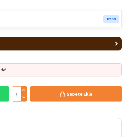
Trend
da!
Sepete Ekle