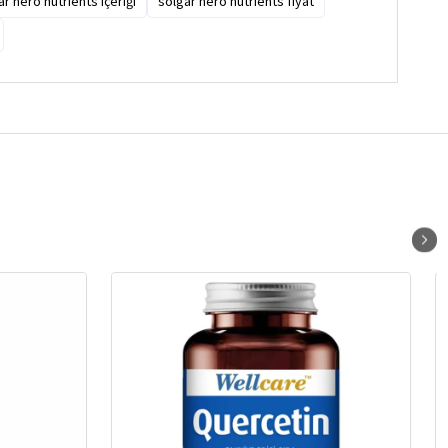
ar nero nutrients içeriği
solgar nero nutrients fiyat