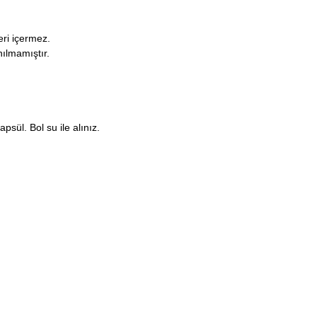
eri içermez.
nılmamıştır.
psül. Bol su ile alınız.