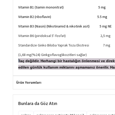
Vitamin B1 (tiamin mononitrat) 5 mg
Vitamin B2 (riboflavin) 5.5 mg
Vitamin B3 (Niasin) (Nikotinamid & nikotinik asit) 5 mg NE
Vitamin B6 (piridoksal 5'-fosfat) 2,5 mg
Standardize Ginko Biloba Yaprak Tozu Ekstresi 7 mg
(1,68 mg(%24) Ginkgoflavoglikozitleri sağlar)
laç değildir. Herhangi bir hastalığın önlenmesi ve dir
İ
edilen günlük kullanım miktarını aşmamanız önerilir.
Ürün Yorumları
Bunlara da Göz Atın