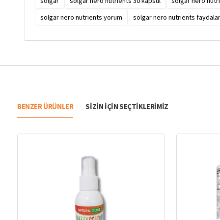
solgar
solgar nero nutrients 30 kapsül
solgar nero nutri
solgar nero nutrients yorum
solgar nero nutrients faydalar
BENZER ÜRÜNLER
SIZIN IÇIN SEÇTIKLERIMIZ