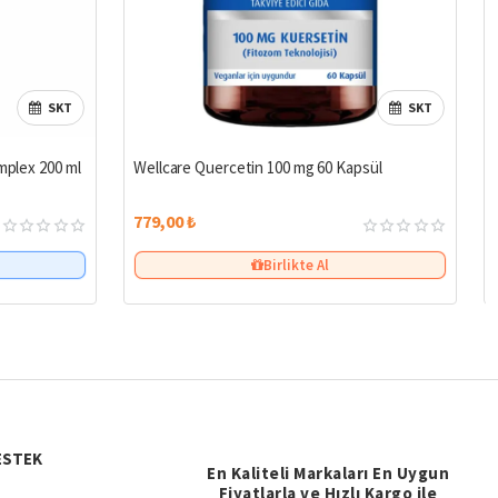
SKT
SKT
mplex 200 ml
Wellcare Quercetin 100 mg 60 Kapsül
779,00 ₺
Birlikte Al
ESTEK
En Kaliteli Markaları En Uygun
Fiyatlarla ve Hızlı Kargo ile