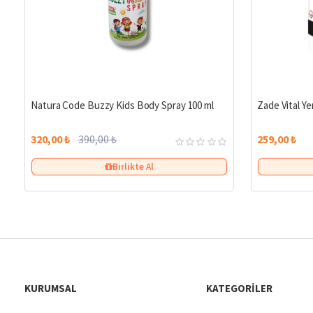
%18
Natura Code Buzzy Kids Body Spray 100 ml
Zade Vital Yer
320,00 ₺
390,00 ₺
259,00 ₺
Birlikte Al
KURUMSAL
KATEGORILER