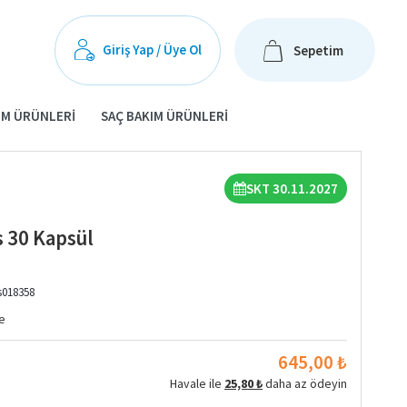
Giriş Yap / Üye Ol
Sepetim
IM ÜRÜNLERI
SAÇ BAKIM ÜRÜNLERI
SKT 30.11.2027
s 30 Kapsül
s018358
e
645,00 ₺
Havale ile
25,80 ₺
daha az ödeyin