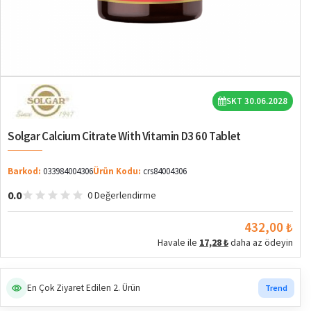
SKT 30.06.2028
Solgar Calcium Citrate With Vitamin D3 60 Tablet
Barkod:
033984004306
Ürün Kodu:
crs84004306
0.0
0 Değerlendirme
432,00 ₺
Havale ile
17,28 ₺
daha az ödeyin
En Çok Ziyaret Edilen 2. Ürün
Trend