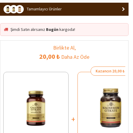
En Çok Satan 1. Ürün
Popüler
Tamamlayıcı Ürünler
Şimdi Satın alırsanız
Bugün
kargoda!
Birlikte Al,
20,00 ₺
Daha Az Öde
Kazancın 20,00 ₺
+