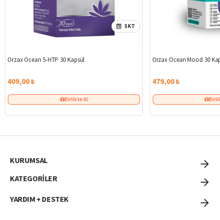
SKT
Orzax Ocean 5-HTP 30 Kapsül
Orzax Ocean Mood 30 Ka
409,00 ₺
479,00 ₺
Birlikte Al
Birli
KURUMSAL
KATEGORİLER
YARDIM + DESTEK