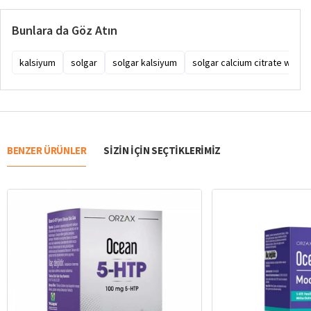
Bunlara da Göz Atın
kalsiyum
solgar
solgar kalsiyum
solgar calcium citrate with v
BENZER ÜRÜNLER
SIZIN IÇIN SEÇTIKLERIMIZ