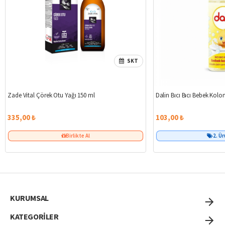
SKT
Zade Vital Çörek Otu Yağı 150 ml
Dalin Bıcı Bıcı Bebek Kolo
335,00 ₺
103,00 ₺
Birlikte Al
2. Ü
KURUMSAL
KATEGORİLER