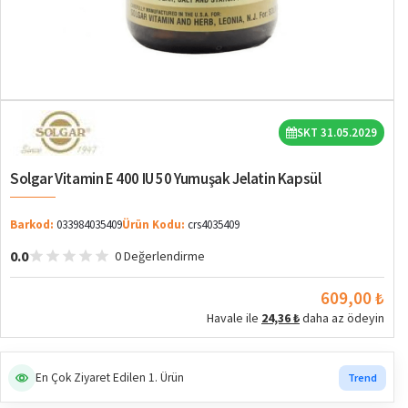
SKT 31.05.2029
Solgar Vitamin E 400 IU 50 Yumuşak Jelatin Kapsül
Barkod:
033984035409
Ürün Kodu:
crs4035409
0.0
0 Değerlendirme
609,00 ₺
Havale ile
24,36 ₺
daha az ödeyin
En Çok Ziyaret Edilen 1. Ürün
Trend