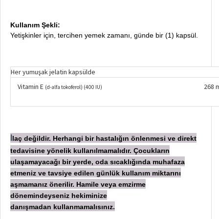
Kullanım Şekli:
Yetişkinler için, tercihen yemek zamanı, günde bir (1) kapsül.
Her yumuşak jelatin kapsülde
Vitamin E
268 
(d-alfa tokoferol) (400 IU)
laç değildir. Herhangi bir hastalığın önlenmesi ve direkt
İ
tedavisine yönelik kullanılmamalıdır. Çocukların
ulaşamayacağı bir yerde, oda sıcaklığında muhafaza
etmeniz ve tavsiye edilen günlük kullanım miktarını
aşmamanız önerilir. Hamile veya emzirme
dönemindeyseniz hekiminize
danışmadan
kullanmamalısınız.